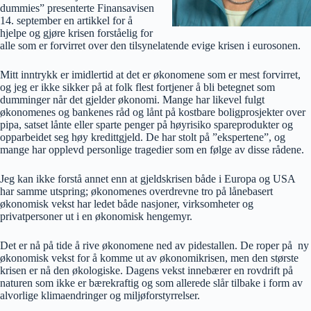
dummies” presenterte Finansavisen
14. september en artikkel for å
hjelpe og gjøre krisen forståelig for
alle som er forvirret over den tilsynelatende evige krisen i eurosonen.
Mitt inntrykk er imidlertid at det er økonomene som er mest forvirret,
og jeg er ikke sikker på at folk flest fortjener å bli betegnet som
dumminger når det gjelder økonomi. Mange har likevel fulgt
økonomenes og bankenes råd og lånt på kostbare boligprosjekter over
pipa, satset lånte eller sparte penger på høyrisiko spareprodukter og
opparbeidet seg høy kredittgjeld. De har stolt på ”ekspertene”, og
mange har opplevd personlige tragedier som en følge av disse rådene.
Jeg kan ikke forstå annet enn at gjeldskrisen både i Europa og USA
har samme utspring; økonomenes overdrevne tro på lånebasert
økonomisk vekst har ledet både nasjoner, virksomheter og
privatpersoner ut i en økonomisk hengemyr.
Det er nå på tide å rive økonomene ned av pidestallen. De roper på ny
økonomisk vekst for å komme ut av økonomikrisen, men den største
krisen er nå den økologiske. Dagens vekst innebærer en rovdrift på
naturen som ikke er bærekraftig og som allerede slår tilbake i form av
alvorlige klimaendringer og miljøforstyrrelser.