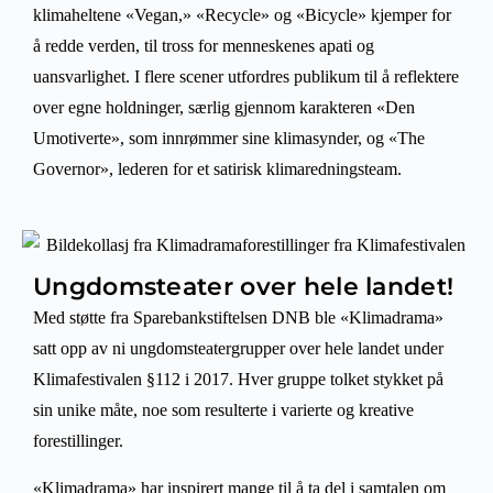
klimaheltene «Vegan,» «Recycle» og «Bicycle» kjemper for
å redde verden, til tross for menneskenes apati og
uansvarlighet. I flere scener utfordres publikum til å reflektere
over egne holdninger, særlig gjennom karakteren «Den
Umotiverte», som innrømmer sine klimasynder, og «The
Governor», lederen for et satirisk klimaredningsteam.
Ungdomsteater over hele landet!
Med støtte fra Sparebankstiftelsen DNB ble «Klimadrama»
satt opp av ni ungdomsteatergrupper over hele landet under
Klimafestivalen §112 i 2017. Hver gruppe tolket stykket på
sin unike måte, noe som resulterte i varierte og kreative
forestillinger.
«Klimadrama» har inspirert mange til å ta del i samtalen om