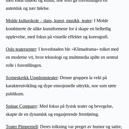
med lokal dialekt og kultur, noe som ga forestillingen en
autentisk og nær følelse.
Molde kulturskole – dans, kunst, musikk, teater
: I Molde
kombinerte de ulike kunstformene for å skape en helhetlig
opplevelse, med fokus på visuelle effekter og koreografi.
Oslo teatersenter
: I hovedstaden ble «Klimadrama» tolket med
en moderne vri, hvor teknologi og multimedia spilte en sentral
rolle i forestillingen.
Sceneskrekk Ungdomsteater
: Denne gruppen la vekt på
karakterutvikling og dype emosjonelle uttrykk, noe som rørte
publikum.
Spinae Company
: Med fokus på fysisk teater og bevegelse,
skapte de en dynamisk og engasjerende fremføring.
Teater Pimpernell
: Deres tolkning var preget av humor og satire,