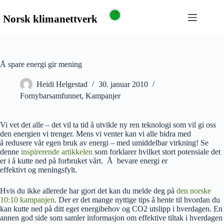
Å spare energi gir mening
Heidi Helgestad
30. januar 2010
Fornybarsamfunnet
,
Kampanjer
Vi vet det alle – det vil ta tid å utvikle ny ren teknologi som vil gi oss
den energien vi trenger. Mens vi venter kan vi alle bidra med
å redusere vår egen bruk av energi – med umiddelbar virkning! Se
denne
inspirerende artikkelen
som forklarer hvilket stort potensiale det
er i å kutte ned på forbruket vårt. Å bevare energi er
effektivt og meningsfylt.
Hvis du ikke allerede har gjort det kan du melde deg på
den norske
10:10 kampanjen
. Der er det mange nyttige tips å hente til hvordan du
kan kutte ned på ditt eget energibehov og CO2 utslipp i hverdagen. En
annen god side som samler informasjon om effektive tiltak i hverdagen