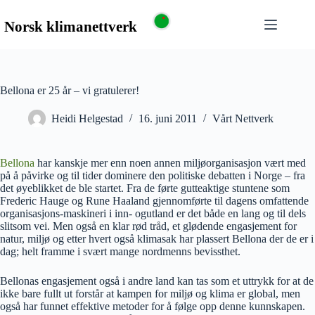
Bellona er 25 år – vi gratulerer!
Heidi Helgestad
16. juni 2011
Vårt Nettverk
Bellona
har kanskje mer enn noen annen miljøorganisasjon vært med
på å påvirke og til tider dominere den politiske debatten i Norge – fra
det øyeblikket de ble startet. Fra de førte gutteaktige stuntene som
Frederic Hauge og Rune Haaland gjennomførte til dagens omfattende
organisasjons-maskineri i inn- ogutland er det både en lang og til dels
slitsom vei. Men også en klar rød tråd, et glødende engasjement for
natur, miljø og etter hvert også klimasak har plassert Bellona der de er i
dag; helt framme i svært mange nordmenns bevissthet.
Bellonas engasjement også i andre land kan tas som et uttrykk for at de
ikke bare fullt ut forstår at kampen for miljø og klima er global, men
også har funnet effektive metoder for å følge opp denne kunnskapen.