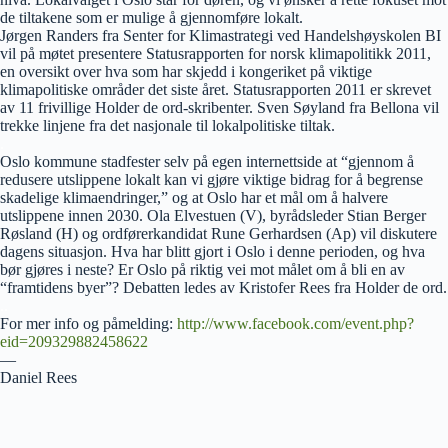
de tiltakene som er mulige å gjennomføre lokalt.
Jørgen Randers fra Senter for Klimastrategi ved Handelshøyskolen BI
vil på møtet presentere Statusrapporten for norsk klimapolitikk 2011,
en oversikt over hva som har skjedd i kongeriket på viktige
klimapolitiske områder det siste året. Statusrapporten 2011 er skrevet
av 11 frivillige Holder de ord-skribenter. Sven Søyland fra Bellona vil
trekke linjene fra det nasjonale til lokalpolitiske tiltak.
.
Oslo kommune stadfester selv på egen internettside at “gjennom å
redusere utslippene lokalt kan vi gjøre viktige bidrag for å begrense
skadelige klimaendringer,” og at Oslo har et mål om å halvere
utslippene innen 2030. Ola Elvestuen (V), byrådsleder Stian Berger
Røsland (H) og ordførerkandidat Rune Gerhardsen (Ap) vil diskutere
dagens situasjon. Hva har blitt gjort i Oslo i denne perioden, og hva
bør gjøres i neste? Er Oslo på riktig vei mot målet om å bli en av
“framtidens byer”? Debatten ledes av Kristofer Rees fra Holder de ord.
.
.
For mer info og påmelding:
http://www.facebook.com/event.php?
eid=209329882458622
—
Daniel Rees