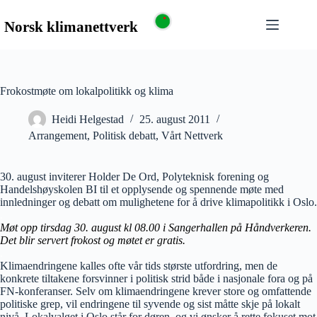
Frokostmøte om lokalpolitikk og klima
Heidi Helgestad
25. august 2011
Arrangement
,
Politisk debatt
,
Vårt Nettverk
30. august inviterer Holder De Ord, Polyteknisk forening og
Handelshøyskolen BI til et opplysende og spennende møte med
innledninger og debatt om mulighetene for å drive klimapolitikk i Oslo.
.
Møt opp tirsdag 30. august kl 08.00 i Sangerhallen på Håndverkeren.
Det blir servert frokost og møtet er gratis.
.
Klimaendringene kalles ofte vår tids største utfordring, men de
konkrete tiltakene forsvinner i politisk strid både i nasjonale fora og på
FN-konferanser. Selv om klimaendringene krever store og omfattende
politiske grep, vil endringene til syvende og sist måtte skje på lokalt
nivå. Lokalvalget i Oslo står for døren, og vi ønsker å rette fokuset mot