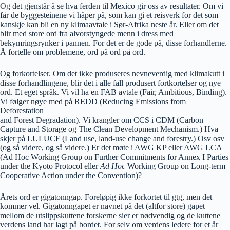
Og det gjenstår å se hva ferden til Mexico gir oss av resultater. Om vi
får de byggesteinene vi håper på, som kan gi et reisverk for det som
kanskje kan bli en ny klimaavtale i Sør-Afrika neste år. Eller om det
blir med store ord fra alvorstyngede menn i dress med
bekymringsrynker i pannen. For det er de gode på, disse forhandlerne.
Å fortelle om problemene, ord på ord på ord.
Og forkortelser. Om det ikke produseres nevneverdig med klimakutt i
disse forhandlingene, blir det i alle fall produsert fortkortelser og nye
ord. Et eget språk. Vi vil ha en FAB avtale (Fair, Ambitious, Binding).
Vi følger nøye med på REDD (Reducing Emissions from
Deforestation
and Forest Degradation). Vi krangler om CCS i CDM (Carbon
Capture and Storage og The Clean Development Mechanism.) Hva
skjer på LULUCF (Land use, land-use change and forestry.) Osv osv
(og så videre, og så videre.) Er det møte i AWG KP eller AWG LCA
(Ad Hoc Working Group on Further Commitments for Annex I Parties
under the Kyoto Protocol eller
Ad Hoc
Working Group on Long-term
Cooperative Action under the Convention)?
Årets ord er gigatonngap. Foreløpig ikke forkortet til gtg, men det
kommer vel. Gigatonngapet er navnet på det (altfor store) gapet
mellom de utslippskuttene forskerne sier er nødvendig og de kuttene
verdens land har lagt på bordet. For selv om verdens ledere for et år