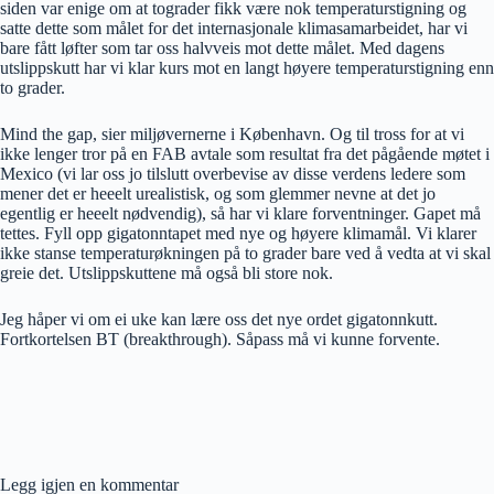
siden var enige om at tograder fikk være nok temperaturstigning og
satte dette som målet for det internasjonale klimasamarbeidet, har vi
bare fått løfter som tar oss halvveis mot dette målet. Med dagens
utslippskutt har vi klar kurs mot en langt høyere temperaturstigning enn
to grader.
Mind the gap, sier miljøvernerne i København. Og til tross for at vi
ikke lenger tror på en FAB avtale som resultat fra det pågående møtet i
Mexico (vi lar oss jo tilslutt overbevise av disse verdens ledere som
mener det er heeelt urealistisk, og som glemmer nevne at det jo
egentlig er heeelt nødvendig), så har vi klare forventninger. Gapet må
tettes. Fyll opp gigatonntapet med nye og høyere klimamål. Vi klarer
ikke stanse temperaturøkningen på to grader bare ved å vedta at vi skal
greie det. Utslippskuttene må også bli store nok.
Jeg håper vi om ei uke kan lære oss det nye ordet gigatonnkutt.
Fortkortelsen BT (breakthrough). Såpass må vi kunne forvente.
Legg igjen en kommentar