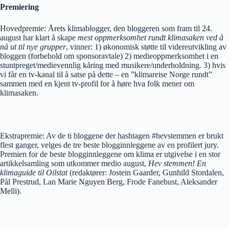
Premiering
Hovedpremie: Årets klimablogger, den bloggeren som fram til 24.
august har klart å skape
mest oppmerksomhet rundt klimasaken ved å
nå ut til nye grupper
, vinner: 1) økonomisk støtte til videreutvikling av
bloggen (forbehold om sponsoravtale)
2) medieoppmerksomhet i en
stuntpreget/medievennlig kåring med musikere/underholdning. 3) hvis
vi får en tv-kanal til å satse på dette – en ”klimareise Norge rundt”
sammen med en kjent tv-profil for å høre hva folk mener om
klimasaken.
Ekstrapremie: Av de ti bloggene der hashtagen #hevstemmen er brukt
flest ganger, velges de tre beste blogginnleggene av en profilert jury.
Premien for de beste blogginnleggene om klima er utgivelse i en stor
artikkelsamling som utkommer medio august,
Hev stemmen! En
klimaguide til Oilstat
(redaktører: Jostein Gaarder, Gunhild Stordalen,
Pål Prestrud, Lan Marie Nguyen Berg, Frode Fanebust, Aleksander
Melli).