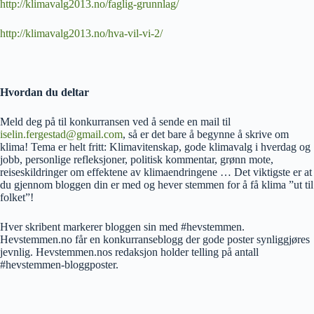
http://klimavalg2013.no/faglig-grunnlag/
http://klimavalg2013.no/hva-vil-vi-2/
Hvordan du deltar
Meld deg på til konkurransen ved å sende en mail til
iselin.fergestad@gmail.com
, så er det bare å begynne å skrive om
klima! Tema er helt fritt: Klimavitenskap, gode klimavalg i hverdag og
jobb, personlige refleksjoner, politisk kommentar, grønn mote,
reiseskildringer om effektene av klimaendringene … Det viktigste er at
du gjennom bloggen din er med og hever stemmen for å få klima ”ut til
folket”!
Hver skribent markerer bloggen sin med #hevstemmen.
Hevstemmen.no får en konkurranseblogg der gode poster synliggjøres
jevnlig. Hevstemmen.nos redaksjon holder telling på antall
#hevstemmen-bloggposter.