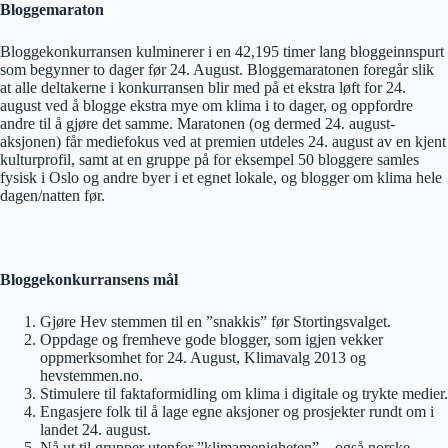
Bloggemaraton
Bloggekonkurransen kulminerer i en 42,195 timer lang bloggeinnspurt
som begynner to dager før 24. August. Bloggemaratonen foregår slik
at alle deltakerne i konkurransen blir med på et ekstra løft for 24.
august ved å blogge ekstra mye om klima i to dager, og oppfordre
andre til å gjøre det samme. Maratonen (og dermed 24. august-
aksjonen) får mediefokus ved at premien utdeles 24. august av en kjent
kulturprofil, samt at en gruppe på for eksempel 50 bloggere samles
fysisk i Oslo og andre byer i et egnet lokale, og blogger om klima hele
dagen/natten før.
Bloggekonkurransens mål
Gjøre Hev stemmen til en ”snakkis” før Stortingsvalget.
Oppdage og fremheve gode blogger, som igjen vekker
oppmerksomhet for 24. August, Klimavalg 2013 og
hevstemmen.no.
Stimulere til faktaformidling om klima i digitale og trykte medier.
Engasjere folk til å lage egne aksjoner og prosjekter rundt om i
landet 24. august.
Nå ut til grupper utenfor ”klimamenigheten” – også norske