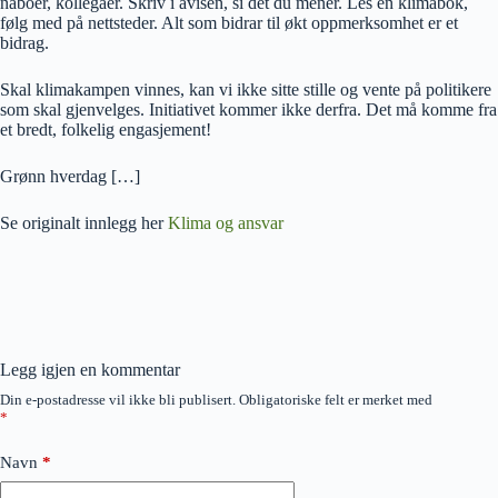
naboer, kollegaer. Skriv i avisen, si det du mener. Les en klimabok,
følg med på nettsteder. Alt som bidrar til økt oppmerksomhet er et
bidrag.
Skal klimakampen vinnes, kan vi ikke sitte stille og vente på politikere
som skal gjenvelges. Initiativet kommer ikke derfra. Det må komme fra
et bredt, folkelig engasjement!
Grønn hverdag […]
Se originalt innlegg her
Klima og ansvar
Legg igjen en kommentar
Din e-postadresse vil ikke bli publisert.
Obligatoriske felt er merket med
*
Navn
*