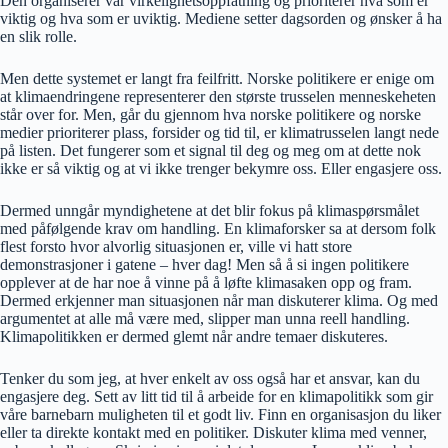
Den organiserer vår virkelighetsoppfatning og prioriterer hva som er
viktig og hva som er uviktig. Mediene setter dagsorden og ønsker å ha
en slik rolle.
Men dette systemet er langt fra feilfritt. Norske politikere er enige om
at klimaendringene representerer den største trusselen menneskeheten
står over for. Men, går du gjennom hva norske politikere og norske
medier prioriterer plass, forsider og tid til, er klimatrusselen langt nede
på listen. Det fungerer som et signal til deg og meg om at dette nok
ikke er så viktig og at vi ikke trenger bekymre oss. Eller engasjere oss.
Dermed unngår myndighetene at det blir fokus på klimaspørsmålet
med påfølgende krav om handling. En klimaforsker sa at dersom folk
flest forsto hvor alvorlig situasjonen er, ville vi hatt store
demonstrasjoner i gatene – hver dag! Men så å si ingen politikere
opplever at de har noe å vinne på å løfte klimasaken opp og fram.
Dermed erkjenner man situasjonen når man diskuterer klima. Og med
argumentet at alle må være med, slipper man unna reell handling.
Klimapolitikken er dermed glemt når andre temaer diskuteres.
Tenker du som jeg, at hver enkelt av oss også har et ansvar, kan du
engasjere deg. Sett av litt tid til å arbeide for en klimapolitikk som gir
våre barnebarn muligheten til et godt liv. Finn en organisasjon du liker
eller ta direkte kontakt med en politiker. Diskuter klima med venner,