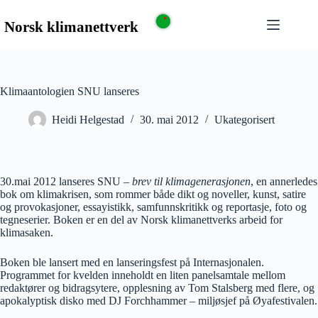
Klimaantologien SNU lanseres
Heidi Helgestad
30. mai 2012
Ukategorisert
30.mai 2012 lanseres SNU –
brev til klimagenerasjonen
, en annerledes
bok om klimakrisen, som rommer både dikt og noveller, kunst, satire
og provokasjoner, essayistikk, samfunnskritikk og reportasje, foto og
tegneserier. Boken er en del av Norsk klimanettverks arbeid for
klimasaken.
Boken ble lansert med en lanseringsfest på Internasjonalen.
Programmet for kvelden inneholdt en liten panelsamtale mellom
redaktører og bidragsytere, opplesning av Tom Stalsberg med flere, og
apokalyptisk disko med DJ Forchhammer – miljøsjef på Øyafestivalen.