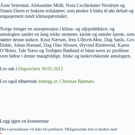
Åsne Seierstad, Aleksander Melli, Nora Ceciliedatter Nerdrum og
Simen Ekern er bokens redaktører, som ønsker å bidra til økt debatt og
engasjement rundt klimaspørsmålet.
Norge trenger en snuoperasjon i klima- og oljepolitikken, og
antologien samler en lang rekke stemmer, kjente og mindre kjente, som
støtter denne tanken. Knut Nærum, Jens Ulltveit-Moe, Dag Sørås, Gro
Dahle, Johan Harstad, Dag Olav Hessen, Øyvind Rimbereid, Karen
O’Brien, Tale Næss og Torbjørn Rødland er blant noen av profilene
som bidrar i denne mangfoldige, friske og tankevekkende antologien.
Les sak i
Dagsavisen 30.05.2012
Les også tilhørende
innlegg av Christian Bjørnæs
.
Legg igjen en kommentar
Din e-postadresse vil ikke bli publisert.
Obligatoriske felt er merket med
*