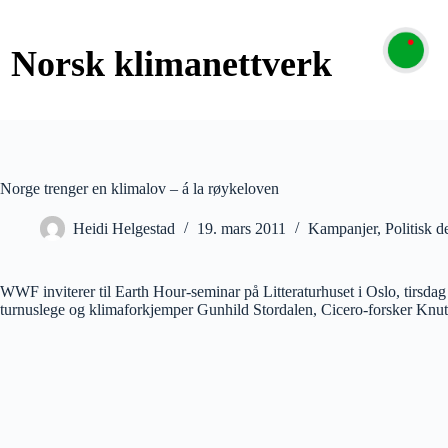
Norge trenger en klimalov – á la røykeloven
Heidi Helgestad
19. mars 2011
Kampanjer
,
Politisk d
WWF inviterer til Earth Hour-seminar på Litteraturhuset i Oslo, tirsda
turnuslege og klimaforkjemper Gunhild Stordalen, Cicero-forsker Knut