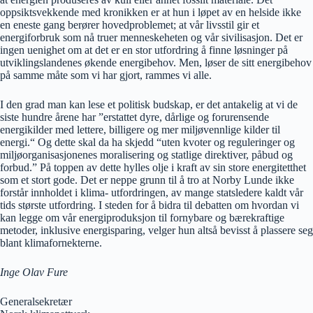
oppsiktsvekkende med kronikken er at hun i løpet av en helside ikke
en eneste gang berører hovedproblemet; at vår livsstil gir et
energiforbruk som nå truer menneskeheten og vår sivilisasjon. Det er
ingen uenighet om at det er en stor utfordring å finne løsninger på
utviklingslandenes økende energibehov. Men, løser de sitt energibehov
på samme måte som vi har gjort, rammes vi alle.
I den grad man kan lese et politisk budskap, er det antakelig at vi de
siste hundre årene har ”erstattet dyre, dårlige og forurensende
energikilder med lettere, billigere og mer miljøvennlige kilder til
energi.“ Og dette skal da ha skjedd “uten kvoter og reguleringer og
miljøorganisasjonenes moralisering og statlige direktiver, påbud og
forbud.” På toppen av dette hylles olje i kraft av sin store energitetthet
som et stort gode. Det er neppe grunn til å tro at Norby Lunde ikke
forstår innholdet i klima- utfordringen, av mange statsledere kaldt vår
tids største utfordring. I steden for å bidra til debatten om hvordan vi
kan legge om vår energiproduksjon til fornybare og bærekraftige
metoder, inklusive energisparing, velger hun altså bevisst å plassere seg
blant klimafornekterne.
Inge Olav Fure
Generalsekretær