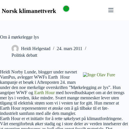
Om å mørkelegge lys
Heidi Helgestad
24. mars 2011
Politisk debatt
Heidi Norby Lunde, blogger under navnet
VamPus, avlegger WWFs Earth Hour
kampanje et besøk i Aftenposten 24. mars
under den noe merkelige overskriften ”Mørkelegging av lys”. Hun
angriper WWF og
Earth Hour
med hovedbudskapet om at det trengs
mer lys i verden, ikke mindre. Svært mange mennesker lever uten
tilgang til elektrisk strøm som vi i vesten tar for gitt. Hun mener at
Earth Hour reperesenterer et ønske om å gå tilbake til et før-
industrielt samfunn med alle dets mangler.
Earth Hour er et initiativ for å rette søkelyset på klimautfordringene.
Vårt energiforbruk øker stadig og i store deler av verden innebærer det
at energien produseres av kull eller annet fossilt materiale. Det