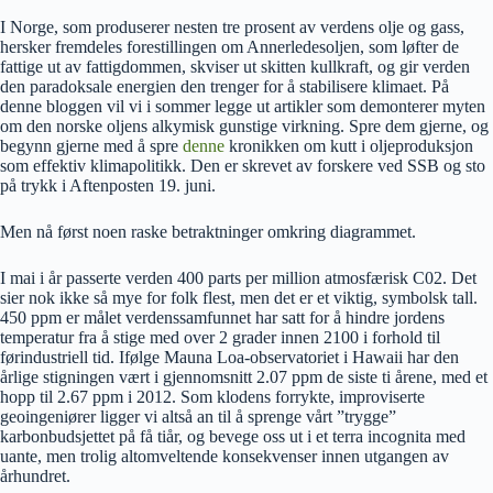
I Norge, som produserer nesten tre prosent av verdens olje og gass,
hersker fremdeles forestillingen om Annerledesoljen, som løfter de
fattige ut av fattigdommen, skviser ut skitten kullkraft, og gir verden
den paradoksale energien den trenger for å stabilisere klimaet. På
denne bloggen vil vi i sommer legge ut artikler som demonterer myten
om den norske oljens alkymisk gunstige virkning. Spre dem gjerne, og
begynn gjerne med å spre
denne
kronikken om kutt i oljeproduksjon
som effektiv klimapolitikk. Den er skrevet av forskere ved SSB og sto
på trykk i Aftenposten 19. juni.
Men nå først noen raske betraktninger omkring diagrammet.
I mai i år passerte verden 400 parts per million atmosfærisk C02. Det
sier nok ikke så mye for folk flest, men det er et viktig, symbolsk tall.
450 ppm er målet verdenssamfunnet har satt for å hindre jordens
temperatur fra å stige med over 2 grader innen 2100 i forhold til
førindustriell tid. Ifølge Mauna Loa-observatoriet i Hawaii har den
årlige stigningen vært i gjennomsnitt 2.07 ppm de siste ti årene, med et
hopp til 2.67 ppm i 2012. Som klodens forrykte, improviserte
geoingeniører ligger vi altså an til å sprenge vårt ”trygge”
karbonbudsjettet på få tiår, og bevege oss ut i et terra incognita med
uante, men trolig altomveltende konsekvenser innen utgangen av
århundret.