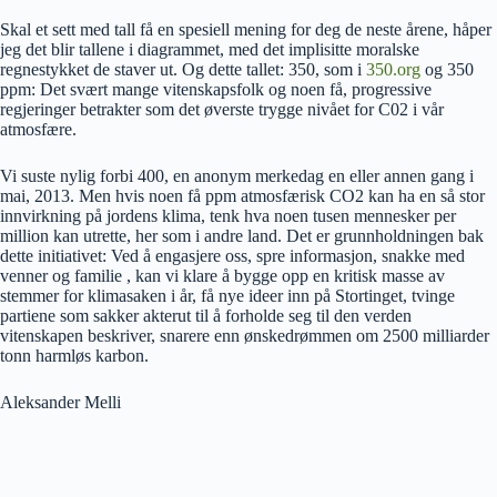
Skal et sett med tall få en spesiell mening for deg de neste årene, håper
jeg det blir tallene i diagrammet, med det implisitte moralske
regnestykket de staver ut. Og dette tallet: 350, som i
350.org
og 350
ppm: Det svært mange vitenskapsfolk og noen få, progressive
regjeringer betrakter som det øverste trygge nivået for C02 i vår
atmosfære.
Vi suste nylig forbi 400, en anonym merkedag en eller annen gang i
mai, 2013. Men hvis noen få ppm atmosfærisk CO2 kan ha en så stor
innvirkning på jordens klima, tenk hva noen tusen mennesker per
million kan utrette, her som i andre land. Det er grunnholdningen bak
dette initiativet: Ved å engasjere oss, spre informasjon, snakke med
venner og familie , kan vi klare å bygge opp en kritisk masse av
stemmer for klimasaken i år, få nye ideer inn på Stortinget, tvinge
partiene som sakker akterut til å forholde seg til den verden
vitenskapen beskriver, snarere enn ønskedrømmen om 2500 milliarder
tonn harmløs karbon.
Aleksander Melli