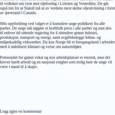
til vedtaket om vern mot oljeboring i Lofoten og Vesterålen. De går
også inn for at Statoil må ut av verdens mest skitne oljeutvinning i form
av tjæresand i Canada.
Min oppfordring ved valget er å kumulere unge politikere fra alle
partier. De unge må utgjøre et kraftfullt press i alle partier og mot den
til enhver tid sittende regjering for å stimulere grønn industri,
produksjon, transport og energi, samt avgiftsbelegge klima- og
miljøskadelig virksomhet. Da kan Norge bli et foregangsland i arbeidet
med å stabilisere klimaet og verne om naturmiljøet.
Potensialet for grønn vekst og nye arbeidsplasser er enormt, men det
krever hardt arbeid og en nasjonal enighet som trolig bare de unge vil
være i stand til å skape.
Legg igjen en kommentar