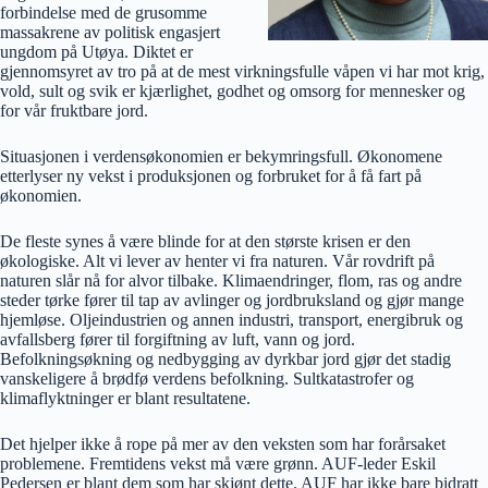
forbindelse med de grusomme
massakrene av politisk engasjert
ungdom på Utøya. Diktet er
gjennomsyret av tro på at de mest virkningsfulle våpen vi har mot krig,
vold, sult og svik er kjærlighet, godhet og omsorg for mennesker og
for vår fruktbare jord.
Situasjonen i verdensøkonomien er bekymringsfull. Økonomene
etterlyser ny vekst i produksjonen og forbruket for å få fart på
økonomien.
De fleste synes å være blinde for at den største krisen er den
økologiske. Alt vi lever av henter vi fra naturen. Vår rovdrift på
naturen slår nå for alvor tilbake. Klimaendringer, flom, ras og andre
steder tørke fører til tap av avlinger og jordbruksland og gjør mange
hjemløse. Oljeindustrien og annen industri, transport, energibruk og
avfallsberg fører til forgiftning av luft, vann og jord.
Befolkningsøkning og nedbygging av dyrkbar jord gjør det stadig
vanskeligere å brødfø verdens befolkning. Sultkatastrofer og
klimaflyktninger er blant resultatene.
Det hjelper ikke å rope på mer av den veksten som har forårsaket
problemene. Fremtidens vekst må være grønn. AUF-leder Eskil
Pedersen er blant dem som har skjønt dette. AUF har ikke bare bidratt