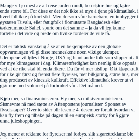
Mange vil jo mest av alt reise jorden rundt, bo i større hus og kjøre
enda større bil. For disse er det nok ikke så mye å tjene på klimatiltak, i
hvert fall ikke på kort sikt. Men dersom våre barnebarn, en innbygger i
øystaten Tuvalu, eller fattigfolk i flomutsatte Bangladesh eller
tørkerammede Sahel, spurte om det samme – ja da vil jeg kunne
fortelle i det vide og brede om hvilke fordeler de ville få.
Det er faktisk vanskelig å se at en bekjempelse av den globale
oppvarmingen vil gi disse menneskene noen viktige ulemper.
Ulempene vil føles i Norge, USA og blant andre folk som slipper ut alt
for mye klimagasser i dag. Klimarettferdighet kan nemlig ikke oppnås
ved at de rike skal bli enda rikere. Da får vi mer utslipp. Økt kjøpekraft
for rike gir først og fremst flere flyreiser, mer bilkjøring, større hus, mer
ting produsert av kinesisk kullkraft. Effektive klimatiltak krever at vi
gjør noe med volumet på forbruket vårt. Det må ned.
Kjøp mer, sa finansministeren. Fly mer, sa miljøvernministeren.
Sistnevnte nå med støtte av Aftenpostens journalister. Sponset av
flyselskaper? Over to sider blir leserne 4. desember fortalt hvordan vi
kan fly frem og tilbake på dagen til en europeisk storby for å gjøre
unna juleshoppingen.
Jeg mener at reklame for flyreiser må forbys, slik sigarettreklame ble