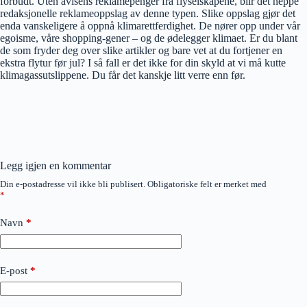
forbudt. Uten avisens reklamepenger fra flyselskapene, blir det neppe
redaksjonelle reklameoppslag av denne typen. Slike oppslag gjør det
enda vanskeligere å oppnå klimarettferdighet. De nører opp under vår
egoisme, våre shopping-gener – og de ødelegger klimaet. Er du blant
de som fryder deg over slike artikler og bare vet at du fortjener en
ekstra flytur før jul? I så fall er det ikke for din skyld at vi må kutte
klimagassutslippene. Du får det kanskje litt verre enn før.
Legg igjen en kommentar
Din e-postadresse vil ikke bli publisert.
Obligatoriske felt er merket med
*
Navn
*
E-post
*