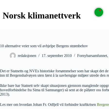
10 alternative veier som vil avhjelpe Bergens strømbehov
redaksjonen
17. september 2010
Fornybarsamfunnet
,
Det er Statnetts og NVEs historiske forsømmelser som har skapt det de sel
inn til Bergenshalvøyen uten først å la uavhengige miljøer utrede den re
Ikke bare har Statnett selv skapt situasjonen gjennom manglende oppgrade
hovedforbindelse fra Sima til Samnanger) så sent at de påfører oss forbr
2013).
Les mer om hvordan Johan Fr. Odfjell vil forhindre kraftkrisen
Bergens