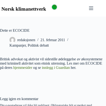
Dette er ECOCIDE
redaksjonen
21. februar 2011
Kampanjer
,
Politisk debatt
Britisk advokat og aktivist vil sidestille ødeleggelse av økosystemene
med kriminell aktivitet som etnisk utrensing. Les mer om ECOCIDE
på deres
hjemmesider
og se
innlegg i Guardian
her.
Legg igjen en kommentar
Din e-postadresse vil ikke bli publisert.
Obligatoriske felt er merket med