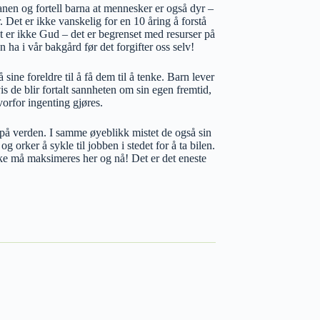
lanen og fortell barna at mennesker er også dyr –
 Det er ikke vanskelig for en 10 åring å forstå
t er ikke Gud – det er begrenset med resurser på
 ha i vår bakgård før det forgifter oss selv!
ine foreldre til å få dem til å tenke. Barn lever
vis de blir fortalt sannheten om sin egen fremtid,
hvorfor ingenting gjøres.
o på verden. I samme øyeblikk mistet de også sin
g orker å sykle til jobben i stedet for å ta bilen.
kke må maksimeres her og nå! Det er det eneste