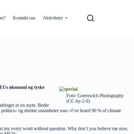
re?
Kontakt oss
Aktiviteter
m EUs økonomi og tyske
Foto: Greenwich Photography
(CC-by-2.0)
ndringer er en myte. Bedre
ut politics» og direkte usannheter som «I’ve heard 90 % of climate
 trust my every word without question. Why don’t you believe me now,
e in ME?!»