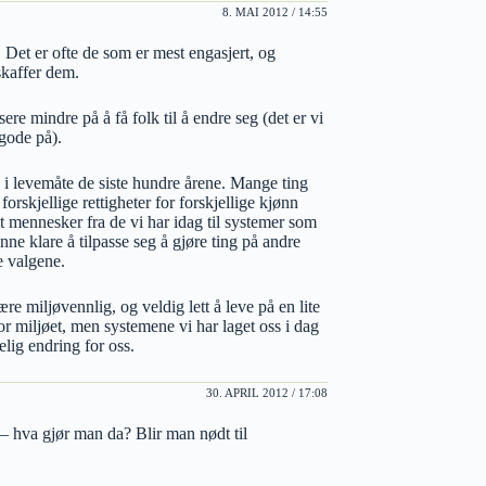
8. MAI 2012 / 14:55
a. Det er ofte de som er mest engasjert, og
skaffer dem.
ere mindre på å få folk til å endre seg (det er vi
 gode på).
g i levemåte de siste hundre årene. Mange ting
, forskjellige rettigheter for forskjellige kjønn
 mennesker fra de vi har idag til systemer som
ne klare å tilpasse seg å gjøre ting på andre
e valgene.
re miljøvennlig, og veldig lett å leve på en lite
r miljøet, men systemene vi har laget oss i dag
lig endring for oss.
30. APRIL 2012 / 17:08
– hva gjør man da? Blir man nødt til