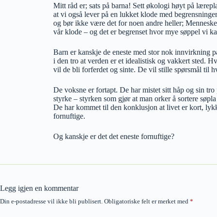
Mitt råd er; sats på barna! Sett økologi høyt på lærep
at vi også lever på en lukket klode med begrensninger.
og bør ikke være det for noen andre heller; Menneske
vår klode – og det er begrenset hvor mye søppel vi kan
Barn er kanskje de eneste med stor nok innvirkning på s
i den tro at verden er et idealistisk og vakkert sted. H
vil de bli forferdet og sinte. De vil stille spørsmål til 
De voksne er fortapt. De har mistet sitt håp og sin tr
styrke – styrken som gjør at man orker å sortere søpla o
De har kommet til den konklusjon at livet er kort, ly
fornuftige.
Og kanskje er det det eneste fornuftige?
Legg igjen en kommentar
Din e-postadresse vil ikke bli publisert.
Obligatoriske felt er merket med
*