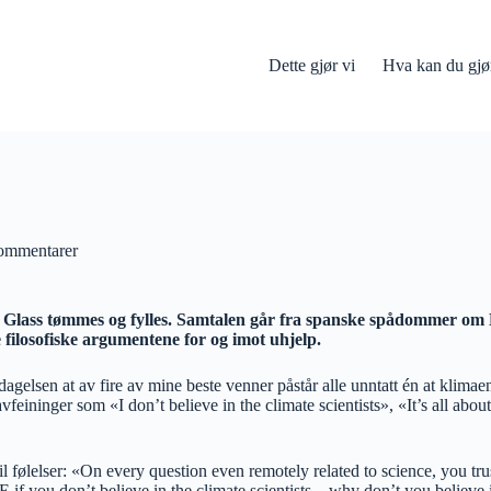
Dette gjør vi
Hva kan du gjø
ommentarer
a. Glass tømmes og fylles. Samtalen går fra spanske spådommer o
e filosofiske argumentene for og imot uhjelp.
gelsen at av fire av mine beste venner påstår alle unntatt én at klimae
feininger som «I don’t believe in the climate scientists», «It’s all abo
 til følelser: «On every question even remotely related to science, you
 if you don’t believe in the climate scientists – why don’t you believ