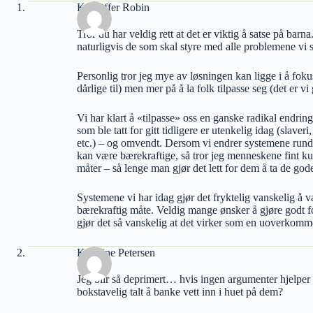
Kristoffer Robin
Tror du har veldig rett at det er viktig å satse på barn
naturligvis de som skal styre med alle problemene vi 
Personlig tror jeg mye av løsningen kan ligge i å fokus
dårlige til) men mer på å la folk tilpasse seg (det er vi
Vi har klart å «tilpasse» oss en ganske radikal endrin
som ble tatt for gitt tidligere er utenkelig idag (slaveri
etc.) – og omvendt. Dersom vi endrer systemene rundt
kan være bærekraftige, så tror jeg menneskene fint kun
måter – så lenge man gjør det lett for dem å ta de god
Systemene vi har idag gjør det fryktelig vanskelig å væ
bærekraftig måte. Veldig mange ønsker å gjøre godt fo
gjør det så vanskelig at det virker som en uoverkomme
Karoline Petersen
Jeg blir så deprimert… hvis ingen argumenter hjelper 
bokstavelig talt å banke vett inn i huet på dem?