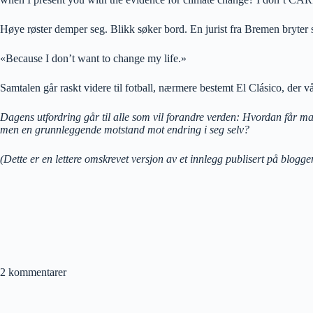
Høye røster demper seg. Blikk søker bord. En jurist fra Bremen bryter s
«Because I don’t want to change my life.»
Samtalen går raskt videre til fotball, nærmere bestemt El Clásico, der v
Dagens utfordring går til alle som vil forandre verden: Hvordan får 
men en grunnleggende motstand mot endring i seg selv?
(Dette er en lettere omskrevet versjon av et innlegg publisert på blogg
2 kommentarer