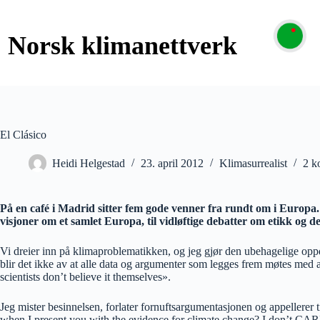
El Clásico
Heidi Helgestad
23. april 2012
Klimasurrealist
2 k
På en café i Madrid sitter fem gode venner fra rundt om i Europ
visjoner om et samlet Europa, til vidløftige debatter om etikk og d
Vi dreier inn på klimaproblematikken, og jeg gjør den ubehagelige oppda
blir det ikke av at alle data og argumenter som legges frem møtes med av
scientists don’t believe it themselves».
Jeg mister besinnelsen, forlater fornuftsargumentasjonen og appellerer
when I present you with the evidence for climate change? I don’t CARE