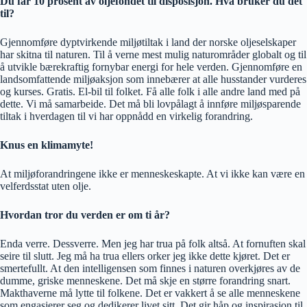
Du får 10 prosent av oljefondet til disposisjon. Hva bruker du det
til?
Gjennomføre dyptvirkende miljøtiltak i land der norske oljeselskaper
har skitna til naturen. Til å verne mest mulig naturområder globalt og til
å utvikle bærekraftig fornybar energi for hele verden. Gjennomføre en
landsomfattende miljøaksjon som innebærer at alle husstander vurderes
og kurses. Gratis. El-bil til folket. Få alle folk i alle andre land med på
dette. Vi må samarbeide. Det må bli lovpålagt å innføre miljøsparende
tiltak i hverdagen til vi har oppnådd en virkelig forandring.
Knus en klimamyte!
At miljøforandringene ikke er menneskeskapte. At vi ikke kan være en
velferdsstat uten olje.
Hvordan tror du verden er om ti år?
Enda verre. Dessverre. Men jeg har trua på folk altså. At fornuften skal
seire til slutt. Jeg må ha trua ellers orker jeg ikke dette kjøret. Det er
smertefullt. At den intelligensen som finnes i naturen overkjøres av de
dumme, griske menneskene. Det må skje en større forandring snart.
Makthaverne må lytte til folkene. Det er vakkert å se alle menneskene
som engasjerer seg og dedikerer livet sitt. Det gir håp og inspirasjon til