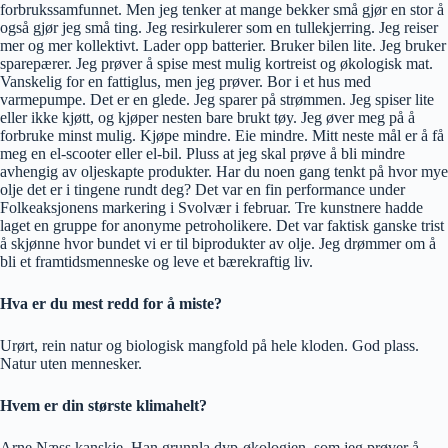
forbrukssamfunnet. Men jeg tenker at mange bekker små gjør en stor å
også gjør jeg små ting. Jeg resirkulerer som en tullekjerring. Jeg reiser
mer og mer kollektivt. Lader opp batterier. Bruker bilen lite. Jeg bruker
sparepærer. Jeg prøver å spise mest mulig kortreist og økologisk mat.
Vanskelig for en fattiglus, men jeg prøver. Bor i et hus med
varmepumpe. Det er en glede. Jeg sparer på strømmen. Jeg spiser lite
eller ikke kjøtt, og kjøper nesten bare brukt tøy. Jeg øver meg på å
forbruke minst mulig. Kjøpe mindre. Eie mindre. Mitt neste mål er å få
meg en el-scooter eller el-bil. Pluss at jeg skal prøve å bli mindre
avhengig av oljeskapte produkter. Har du noen gang tenkt på hvor mye
olje det er i tingene rundt deg? Det var en fin performance under
Folkeaksjonens markering i Svolvær i februar. Tre kunstnere hadde
laget en gruppe for anonyme petroholikere. Det var faktisk ganske trist
å skjønne hvor bundet vi er til biprodukter av olje. Jeg drømmer om å
bli et framtidsmenneske og leve et bærekraftig liv.
Hva er du mest redd for å miste?
Urørt, rein natur og biologisk mangfold på hele kloden. God plass.
Natur uten mennesker.
Hvem er din største klimahelt?
Arne Næss kanskje. Han grunnla dyp-økologien, som jeg prøver å