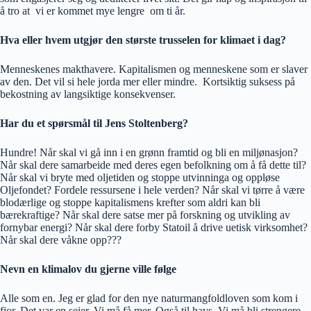
å tro at vi er kommet mye lengre om ti år.
Hva eller hvem utgjør den største trusselen for klimaet i dag?
Menneskenes makthavere. Kapitalismen og menneskene som er slaver
av den. Det vil si hele jorda mer eller mindre. Kortsiktig suksess på
bekostning av langsiktige konsekvenser.
Har du et spørsmål til Jens Stoltenberg?
Hundre! Når skal vi gå inn i en grønn framtid og bli en miljønasjon?
Når skal dere samarbeide med deres egen befolkning om å få dette til?
Når skal vi bryte med oljetiden og stoppe utvinninga og oppløse
Oljefondet? Fordele ressursene i hele verden? Når skal vi tørre å være
blodærlige og stoppe kapitalismens krefter som aldri kan bli
bærekraftige? Når skal dere satse mer på forskning og utvikling av
fornybar energi? Når skal dere forby Statoil å drive uetisk virksomhet?
Når skal dere våkne opp???
Nevn en klimalov du gjerne ville følge
Alle som en. Jeg er glad for den nye naturmangfoldloven som kom i
fjor. Det var en seier. Vi må få mer. Også til havs .Vi må bli strengere