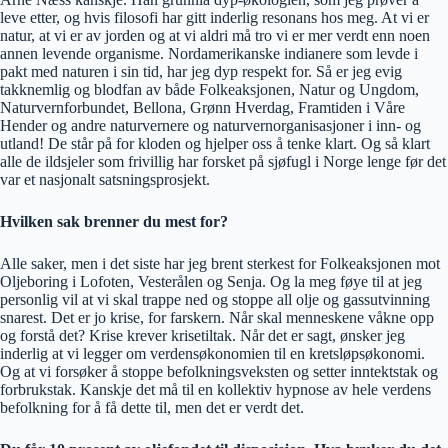
leve etter, og hvis filosofi har gitt inderlig resonans hos meg. At vi er
natur, at vi er av jorden og at vi aldri må tro vi er mer verdt enn noen
annen levende organisme. Nordamerikanske indianere som levde i
pakt med naturen i sin tid, har jeg dyp respekt for. Så er jeg evig
takknemlig og blodfan av både Folkeaksjonen, Natur og Ungdom,
Naturvernforbundet, Bellona, Grønn Hverdag, Framtiden i Våre
Hender og andre naturvernere og naturvernorganisasjoner i inn- og
utland! De står på for kloden og hjelper oss å tenke klart. Og så klart
alle de ildsjeler som frivillig har forsket på sjøfugl i Norge lenge før det
var et nasjonalt satsningsprosjekt.
Hvilken sak brenner du mest for?
Alle saker, men i det siste har jeg brent sterkest for Folkeaksjonen mot
Oljeboring i Lofoten, Vesterålen og Senja. Og la meg føye til at jeg
personlig vil at vi skal trappe ned og stoppe all olje og gassutvinning
snarest. Det er jo krise, for farskern. Når skal menneskene våkne opp
og forstå det? Krise krever krisetiltak. Når det er sagt, ønsker jeg
inderlig at vi legger om verdensøkonomien til en kretsløpsøkonomi.
Og at vi forsøker å stoppe befolkningsveksten og setter inntektstak og
forbrukstak. Kanskje det må til en kollektiv hypnose av hele verdens
befolkning for å få dette til, men det er verdt det.