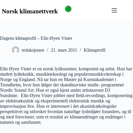
Dagens klimaprofil – Elin Øyen Vister
redaksjonen
21. mars 2011
Klimaprofil
Elin Øyen Vister er en norsk lydkunstner, komponist og artist. Hun har
studert lydteknikk, musikkteknologi og populærmusikkvitenskap i
Norge og England. Nå tar hun en Master på Kunstakademiet i
Trondheim, hvor hun følger det skandinaviske studie- programmet
Nordic Sound Art. Hun er også kjent under artistnavnet DJ
Sunshine. Elin Øyen Vister jobber med field-recordings, komponering
av elektroakustisk og eksperimentell elektronisk musikk og
improvisasjon live. Hun er interessert i det akustisk/økologiske
perspektivet og utforsker hvordan naturlige lydmiljøer forandres, og til
og med forsvinner, som et resultat av klimaendringer og endringer i
naturen og samfunnet.