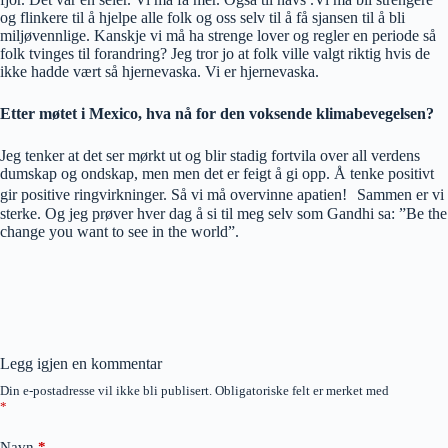
og flinkere til å hjelpe alle folk og oss selv til å få sjansen til å bli
miljøvennlige. Kanskje vi må ha strenge lover og regler en periode så
folk tvinges til forandring? Jeg tror jo at folk ville valgt riktig hvis de
ikke hadde vært så hjernevaska. Vi er hjernevaska.
Etter møtet i Mexico, hva nå for den voksende klimabevegelsen?
Jeg tenker at det ser mørkt ut og blir stadig fortvila over all verdens
dumskap og ondskap, men men det er feigt å gi opp. Å tenke positivt
gir positive ringvirkninger. Så vi må overvinne apatien! Sammen er vi
sterke. Og jeg prøver hver dag å si til meg selv som Gandhi sa: ”Be the
change you want to see in the world”.
Legg igjen en kommentar
Din e-postadresse vil ikke bli publisert.
Obligatoriske felt er merket med
*
Navn
*