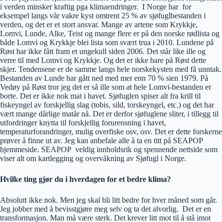
i verden minsker kraftig pga klimaendringer. I Norge har for
eksempel langs vår vakre kyst omtrent 25 % av sjøfuglbestanden i
verden, og det er et stort ansvar. Mange av artene som Krykkje,
Lomvi, Lunde, Alke, Teist og mange flere er på den norske rødlista og
både Lomvi og Krykkje blei lista som svært trua i 2010. Lundene på
Røst har ikke fått fram et ungekull siden 2006. Det står like ille og
verre til med Lomvi og Krykkje. Og det er ikke bare på Røst dette
skjer. Tendensene er de samme langs hele norskekysten med få unntak.
Bestanden av Lunde har gått ned med mer enn 70 % sien 1979. På
Vedøy på Røst tror jeg det er så ille som at hele Lomvi-bestanden er
borte. Det er ikke nok mat i havet. Sjøfuglen spiser alt fra krill til
fiskeyngel av forskjellig slag (tobis, sild, torskeyngel, etc.) og det har
vært mange dårlige matår nå. Det er derfor sjøfuglene sliter, i tillegg til
utfordringer knytta til forskjellig forurensning i havet,
temperaturforandringer, mulig overfiske osv, osv. Det er dette forskerne
prøver å finne ut av. Jeg kan anbefale alle å ta en titt på SEAPOP
hjemmeside. SEAPOP veldig innholdsrik og spennende nettside som
viser alt om kartlegging og overvåkning av Sjøfugl i Norge.
Hvilke ting gjør du i hverdagen for et bedre klima?
Absolutt ikke nok. Men jeg skal bli litt bedre for hver måned som går.
Jeg jobber med å bevisstgjøre meg selv og ta det alvorlig. Det er en
transformasjon. Man må være sterk. Det krever litt mot til å stå imot