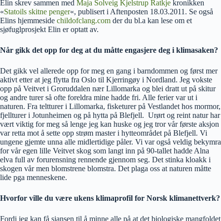
Elin skrev sammen med
Maja Solveig Kjelstrup Ratkje
kronikken
«
Statoils skitne penger
«, publisert i Aftenposten 18.03.2011. Se også
Elins hjemmeside
childofclang.com
der du bl.a kan lese om et
sjøfuglprosjekt Elin er optatt av.
Når gikk det opp for deg at du måtte engasjere deg i klimasaken?
Det gikk vel allerede opp for meg en gang i barndommen og først mer
aktivt etter at jeg flytta fra Oslo til Kjerringøy i Nordland. Jeg vokste
opp på Veitvet i Groruddalen nær Lillomarka og blei dratt ut på skitur
og andre turer så ofte foreldra mine hadde fri. Alle ferier var ut i
naturen. Fra teltturer i Lillomarka, fisketurer på Vestlandet hos mormor,
fjellturer i Jotunheimen og på hytta på Blefjell. Urørt og reint natur har
vært viktig for meg så lenge jeg kan huske og jeg tror vår første aksjon
var retta mot å sette opp strøm master i hytteområdet på Blefjell. Vi
ungene gjemte unna alle midlertidige påler. Vi var også veldig bekymra
for vår egen lille Veitvet skog som langt inn på 90-tallet hadde Alna
elva full av forurensning rennende gjennom seg. Det stinka kloakk i
skogen vår men blomstrene blomstra. Det plaga oss at naturen måtte
lide pga menneskene.
Hvorfor ville du være ukens klimaprofil for Norsk klimanettverk?
Fordi jeg kan få sjansen til å minne alle på at det biologiske mangfoldet