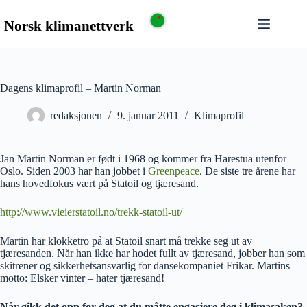
Dagens klimaprofil – Martin Norman
redaksjonen
9. januar 2011
Klimaprofil
Jan Martin Norman er født i 1968 og kommer fra Harestua utenfor
Oslo. Siden 2003 har han jobbet i
Greenpeace
. De siste tre årene har
hans hovedfokus vært på Statoil og tjæresand.
http://www.vieierstatoil.no/trekk-statoil-ut/
Martin har klokketro på at Statoil snart må trekke seg ut av
tjæresanden. Når han ikke har hodet fullt av tjæresand, jobber han som
skitrener og sikkerhetsansvarlig for dansekompaniet Frikar. Martins
motto: Elsker vinter – hater tjæresand!
Når gikk det opp for deg at du måtte engasjere deg i klimasaken?