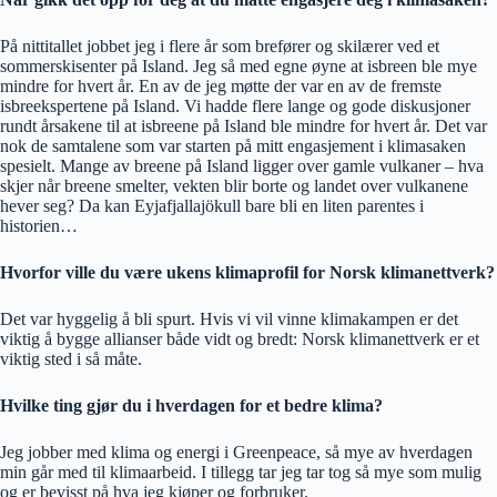
På nittitallet jobbet jeg i flere år som brefører og skilærer ved et
sommerskisenter på Island. Jeg så med egne øyne at isbreen ble mye
mindre for hvert år. En av de jeg møtte der var en av de fremste
isbreekspertene på Island. Vi hadde flere lange og gode diskusjoner
rundt årsakene til at isbreene på Island ble mindre for hvert år. Det var
nok de samtalene som var starten på mitt engasjement i klimasaken
spesielt. Mange av breene på Island ligger over gamle vulkaner – hva
skjer når breene smelter, vekten blir borte og landet over vulkanene
hever seg? Da kan Eyjafjallajökull bare bli en liten parentes i
historien…
Hvorfor ville du være ukens klimaprofil for Norsk klimanettverk?
Det var hyggelig å bli spurt. Hvis vi vil vinne klimakampen er det
viktig å bygge allianser både vidt og bredt: Norsk klimanettverk er et
viktig sted i så måte.
Hvilke ting gjør du i hverdagen for et bedre klima?
Jeg jobber med klima og energi i Greenpeace, så mye av hverdagen
min går med til klimaarbeid. I tillegg tar jeg tar tog så mye som mulig
og er bevisst på hva jeg kjøper og forbruker.