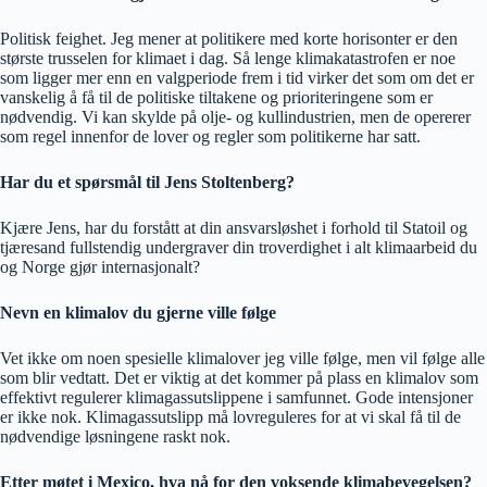
Politisk feighet. Jeg mener at politikere med korte horisonter er den
største trusselen for klimaet i dag. Så lenge klimakatastrofen er noe
som ligger mer enn en valgperiode frem i tid virker det som om det er
vanskelig å få til de politiske tiltakene og prioriteringene som er
nødvendig. Vi kan skylde på olje- og kullindustrien, men de opererer
som regel innenfor de lover og regler som politikerne har satt.
Har du et spørsmål til Jens Stoltenberg?
Kjære Jens, har du forstått at din ansvarsløshet i forhold til Statoil og
tjæresand fullstendig undergraver din troverdighet i alt klimaarbeid du
og Norge gjør internasjonalt?
Nevn en klimalov du gjerne ville følge
Vet ikke om noen spesielle klimalover jeg ville følge, men vil følge alle
som blir vedtatt. Det er viktig at det kommer på plass en klimalov som
effektivt regulerer klimagassutslippene i samfunnet. Gode intensjoner
er ikke nok. Klimagassutslipp må lovreguleres for at vi skal få til de
nødvendige løsningene raskt nok.
Etter møtet i Mexico, hva nå for den voksende klimabevegelsen?