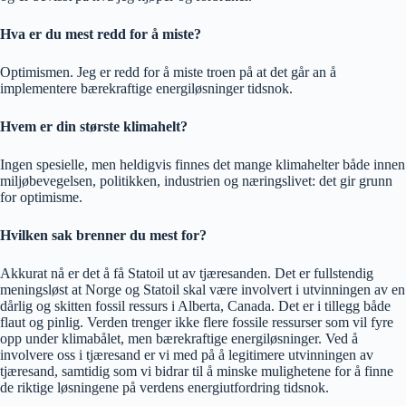
Hva er du mest redd for å miste?
Optimismen. Jeg er redd for å miste troen på at det går an å
implementere bærekraftige energiløsninger tidsnok.
Hvem er din største klimahelt?
Ingen spesielle, men heldigvis finnes det mange klimahelter både innen
miljøbevegelsen, politikken, industrien og næringslivet: det gir grunn
for optimisme.
Hvilken sak brenner du mest for?
Akkurat nå er det å få Statoil ut av tjæresanden. Det er fullstendig
meningsløst at Norge og Statoil skal være involvert i utvinningen av en
dårlig og skitten fossil ressurs i Alberta, Canada. Det er i tillegg både
flaut og pinlig. Verden trenger ikke flere fossile ressurser som vil fyre
opp under klimabålet, men bærekraftige energiløsninger. Ved å
involvere oss i tjæresand er vi med på å legitimere utvinningen av
tjæresand, samtidig som vi bidrar til å minske mulighetene for å finne
de riktige løsningene på verdens energiutfordring tidsnok.