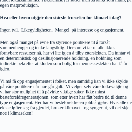
egen matproduksjon.
Hva eller hvem utgjør den største trusselen for klimaet i dag?
Ingen tvil. Likegyldigheten. Mangel på interesse og engasjement.
Men også mangel på evne fra styrende politikere til å forsåt
sammenhenger og tenke langsiktig. Dersom vi tar ut alle ikke-
fornybare ressurser nå, har vi lite igjen å tilby etterslekten. Da inntar vi
en deterministisk og desillusjonerende holdning, en holdning som
indirekte bekrefter at kloden som bolig for menneskeslekten har få år
igjen.
Vi må få opp engasjementet i folket, men samtidig kan vi ikke skylde
på våre politikere når noe går galt. Vi velger selv våre folkevalgte og
vi har stor mulighet til å påvirke viktige saker. Ikke minst
besteforeldregenerasjonen, som etter hvert har fått bedre tid til denne
type engasjement. Her har vi besteforeldre en jobb å gjøre. Hvis alle de
eldste løfter seg fra gjerdet, bruker klimavett og synger ut, vil det skje
noe i klimasaken!