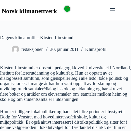
Dagens klimaprofil – Kirsten Limstrand
redaksjonen
30. januar 2011
Klimaprofil
Kirsten Limstrand er dosent i pedagogikk ved Universitetet i Nordland,
Institutt for lærerutdanning og kulturfag. Hun er opptatt av et
dialogbasert samfunn, som gjenspeiler seg i alle ledd, både politisk og
organisatorisk. I mange år har hun vært opptatt av forskning og
utvikling rundt samtaler/dialog i skole og utdanning og har skrevet
flere bøker og artikler om elevsamtaler, om samtaler mellom heim og
skole og om studentsamtaler i utdanningen.
Hun er tidligere lokalpolitiker og har sittet i fire perioder i bystyret i
Bodø for Venstre, med hovedinteressefelt skole, kultur og
miljøpolitikk. Er også aktivt interessert i distriktspolitikk og sitter for i
denne valgperioden i lokalutvalget for Tverlandet distrikt, der hun er