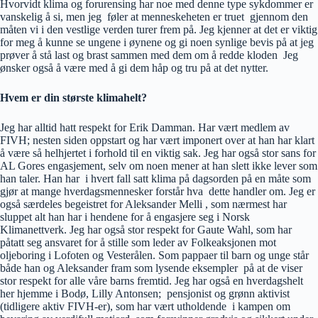
Hvorvidt klima og forurensing har noe med denne type sykdommer er
vanskelig å si, men jeg føler at menneskeheten er truet gjennom den
måten vi i den vestlige verden turer frem på. Jeg kjenner at det er viktig
for meg å kunne se ungene i øynene og gi noen synlige bevis på at jeg
prøver å stå last og brast sammen med dem om å redde kloden Jeg
ønsker også å være med å gi dem håp og tru på at det nytter.
Hvem er din største klimahelt?
Jeg har alltid hatt respekt for Erik Damman. Har vært medlem av
FIVH; nesten siden oppstart og har vært imponert over at han har klart
å være så helhjertet i forhold til en viktig sak. Jeg har også stor sans for
AL Gores engasjement, selv om noen mener at han slett ikke lever som
han taler. Han har i hvert fall satt klima på dagsorden på en måte som
gjør at mange hverdagsmennesker forstår hva dette handler om. Jeg er
også særdeles begeistret for Aleksander Melli , som nærmest har
sluppet alt han har i hendene for å engasjere seg i Norsk
Klimanettverk. Jeg har også stor respekt for Gaute Wahl, som har
påtatt seg ansvaret for å stille som leder av Folkeaksjonen mot
oljeboring i Lofoten og Vesterålen. Som pappaer til barn og unge står
både han og Aleksander fram som lysende eksempler på at de viser
stor respekt for alle våre barns fremtid. Jeg har også en hverdagshelt
her hjemme i Bodø, Lilly Antonsen; pensjonist og grønn aktivist
(tidligere aktiv FIVH-er), som har vært utholdende i kampen om