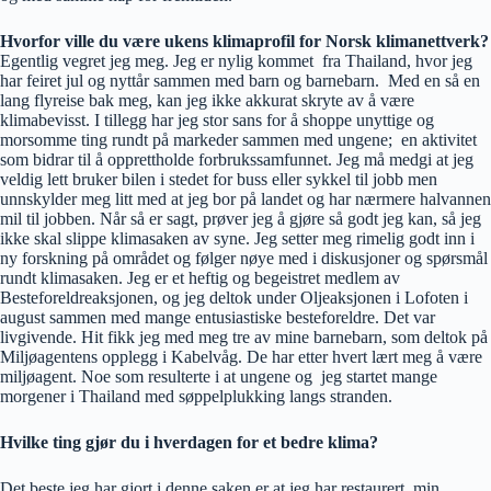
Hvorfor ville du være ukens klimaprofil for Norsk klimanettverk?
Egentlig vegret jeg meg. Jeg er nylig kommet fra Thailand, hvor jeg
har feiret jul og nyttår sammen med barn og barnebarn. Med en så en
lang flyreise bak meg, kan jeg ikke akkurat skryte av å være
klimabevisst. I tillegg har jeg stor sans for å shoppe unyttige og
morsomme ting rundt på markeder sammen med ungene; en aktivitet
som bidrar til å opprettholde forbrukssamfunnet. Jeg må medgi at jeg
veldig lett bruker bilen i stedet for buss eller sykkel til jobb men
unnskylder meg litt med at jeg bor på landet og har nærmere halvannen
mil til jobben. Når så er sagt, prøver jeg å gjøre så godt jeg kan, så jeg
ikke skal slippe klimasaken av syne. Jeg setter meg rimelig godt inn i
ny forskning på området og følger nøye med i diskusjoner og spørsmål
rundt klimasaken. Jeg er et heftig og begeistret medlem av
Besteforeldreaksjonen, og jeg deltok under Oljeaksjonen i Lofoten i
august sammen med mange entusiastiske besteforeldre. Det var
livgivende. Hit fikk jeg med meg tre av mine barnebarn, som deltok på
Miljøagentens opplegg i Kabelvåg. De har etter hvert lært meg å være
miljøagent. Noe som resulterte i at ungene og jeg startet mange
morgener i Thailand med søppelplukking langs stranden.
Hvilke ting gjør du i hverdagen for et bedre klima?
Det beste jeg har gjort i denne saken er at jeg har restaurert min