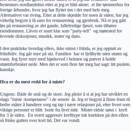
bestemors nordlandshus etter at jeg er blitt alene; et lite tømmerhus fra
forrige århundre, hvor jeg har flyttet inn i det med hele meg.
Alternativet var riving. Etter at dette skjedde for noen år siden, har jeg
virkelig begynt å få sans for restaurering og gjenbruk. Nå er jeg gått
løs på restaurering av det gamle, falleferdige fjøset, som tilhører
eiendommen. Låven er snart klar som ”party-telt” og møtested for
levende diskusjoner, musikk, teater og dans.
I den praktiske hverdag ellers, ikke minst i fritida, er jeg opptatt av
friluftsliv. Jeg går mye på ski. Familien har ei fjellhytte uten strøm og
vann. Jeg fyrer mye med bjørkeved i heimen og prøver å holde
strømforbruket nede. Men det er som flere før meg har sagt: litt puslete,
kanskje.
Hva er du mest redd for å miste?
Ungene. Både de små og de store. Jeg pleier å si at jeg har utviklet en
slags ”miste -kompetanse” i de senere år. Jeg er begynt å finne fram til
bedre måter å handtere sorg og tap i nære relasjoner på, etter hvert som
viktige personer er blitt borte fra livet mitt. Mistet eldste sønn i kreft
for 3 år siden. En svært aggressiv krefttype tok knekken på den ellers
så friske gutten over kort tid. Det var vondt.