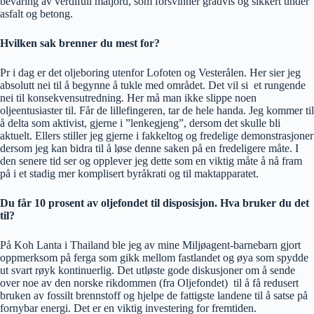
bevaring av verdifull matjord, som forsvinner gradvis og sikkert under
asfalt og betong.
Hvilken sak brenner du mest for?
Pr i dag er det oljeboring utenfor Lofoten og Vesterålen. Her sier jeg
absolutt nei til å begynne å tukle med området. Det vil si et rungende
nei til konsekvensutredning. Her må man ikke slippe noen
oljeentusiaster til. Får de lillefingeren, tar de hele handa. Jeg kommer til
å delta som aktivist, gjerne i ”lenkegjeng”, dersom det skulle bli
aktuelt. Ellers stiller jeg gjerne i fakkeltog og fredelige demonstrasjoner
dersom jeg kan bidra til å løse denne saken på en fredeligere måte. I
den senere tid ser og opplever jeg dette som en viktig måte å nå fram
på i et stadig mer komplisert byråkrati og til maktapparatet.
Du får 10 prosent av oljefondet til disposisjon. Hva bruker du det
til?
På Koh Lanta i Thailand ble jeg av mine Miljøagent-barnebarn gjort
oppmerksom på ferga som gikk mellom fastlandet og øya som spydde
ut svart røyk kontinuerlig. Det utløste gode diskusjoner om å sende
over noe av den norske rikdommen (fra Oljefondet) til å få redusert
bruken av fossilt brennstoff og hjelpe de fattigste landene til å satse på
fornybar energi. Det er en viktig investering for fremtiden.