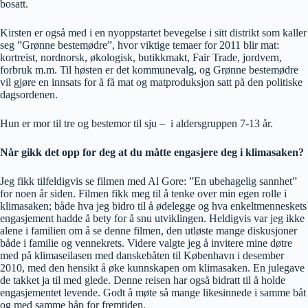
bosatt.
Kirsten er også med i en nyoppstartet bevegelse i sitt distrikt som kaller
seg ”Grønne bestemødre”, hvor viktige temaer for 2011 blir mat:
kortreist, nordnorsk, økologisk, butikkmakt, Fair Trade, jordvern,
forbruk m.m. Til høsten er det kommunevalg, og Grønne bestemødre
vil gjøre en innsats for å få mat og matproduksjon satt på den politiske
dagsordenen.
Hun er mor til tre og bestemor til sju – i aldersgruppen 7-13 år.
Når gikk det opp for deg at du måtte engasjere deg i klimasaken?
Jeg fikk tilfeldigvis se filmen med Al Gore: ”En ubehagelig sannhet”
for noen år siden. Filmen fikk meg til å tenke over min egen rolle i
klimasaken; både hva jeg bidro til å ødelegge og hva enkeltmenneskets
engasjement hadde å bety for å snu utviklingen. Heldigvis var jeg ikke
alene i familien om å se denne filmen, den utløste mange diskusjoner
både i familie og vennekrets. Videre valgte jeg å invitere mine døtre
med på klimaseilasen med danskebåten til København i desember
2010, med den hensikt å øke kunnskapen om klimasaken. En julegave
de takket ja til med glede. Denne reisen har også bidratt til å holde
engasjementet levende. Godt å møte så mange likesinnede i samme båt
og med samme håp for fremtiden.