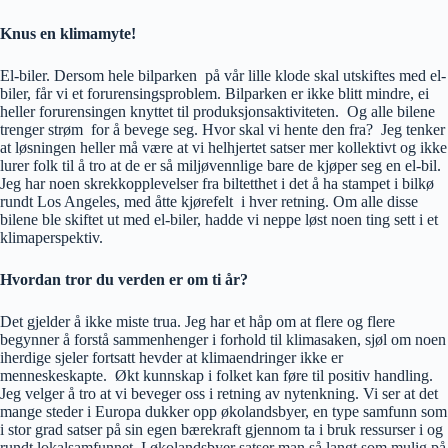
Knus en klimamyte!
El-biler. Dersom hele bilparken på vår lille klode skal utskiftes med el-
biler, får vi et forurensingsproblem. Bilparken er ikke blitt mindre, ei
heller forurensingen knyttet til produksjonsaktiviteten. Og alle bilene
trenger strøm for å bevege seg. Hvor skal vi hente den fra? Jeg tenker
at løsningen heller må være at vi helhjertet satser mer kollektivt og ikke
lurer folk til å tro at de er så miljøvennlige bare de kjøper seg en el-bil.
Jeg har noen skrekkopplevelser fra biltetthet i det å ha stampet i bilkø
rundt Los Angeles, med åtte kjørefelt i hver retning. Om alle disse
bilene ble skiftet ut med el-biler, hadde vi neppe løst noen ting sett i et
klimaperspektiv.
Hvordan tror du verden er om ti år?
Det gjelder å ikke miste trua. Jeg har et håp om at flere og flere
begynner å forstå sammenhenger i forhold til klimasaken, sjøl om noen
iherdige sjeler fortsatt hevder at klimaendringer ikke er
menneskeskapte. Økt kunnskap i folket kan føre til positiv handling.
Jeg velger å tro at vi beveger oss i retning av nytenkning. Vi ser at det
mange steder i Europa dukker opp økolandsbyer, en type samfunn som
i stor grad satser på sin egen bærekraft gjennom ta i bruk ressurser i og
rundt lokalsamfunnet. I økolandsbyer satser man så langt som mulig på