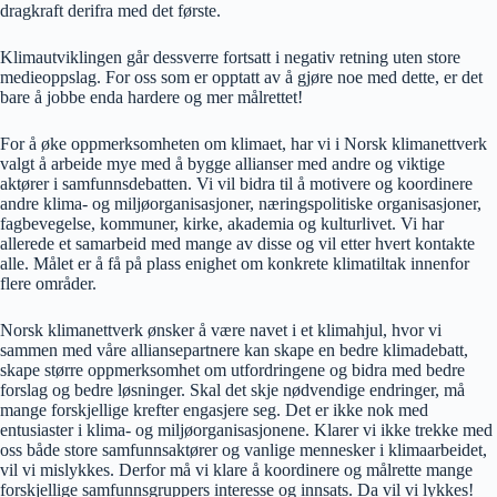
dragkraft derifra med det første.
Klimautviklingen går dessverre fortsatt i negativ retning uten store
medieoppslag. For oss som er opptatt av å gjøre noe med dette, er det
bare å jobbe enda hardere og mer målrettet!
For å øke oppmerksomheten om klimaet, har vi i Norsk klimanettverk
valgt å arbeide mye med å bygge allianser med andre og viktige
aktører i samfunnsdebatten. Vi vil bidra til å motivere og koordinere
andre klima- og miljøorganisasjoner, næringspolitiske organisasjoner,
fagbevegelse, kommuner, kirke, akademia og kulturlivet. Vi har
allerede et samarbeid med mange av disse og vil etter hvert kontakte
alle. Målet er å få på plass enighet om konkrete klimatiltak innenfor
flere områder.
Norsk klimanettverk ønsker å være navet i et klimahjul, hvor vi
sammen med våre alliansepartnere kan skape en bedre klimadebatt,
skape større oppmerksomhet om utfordringene og bidra med bedre
forslag og bedre løsninger. Skal det skje nødvendige endringer, må
mange forskjellige krefter engasjere seg. Det er ikke nok med
entusiaster i klima- og miljøorganisasjonene. Klarer vi ikke trekke med
oss både store samfunnsaktører og vanlige mennesker i klimaarbeidet,
vil vi mislykkes. Derfor må vi klare å koordinere og målrette mange
forskjellige samfunnsgruppers interesse og innsats. Da vil vi lykkes!