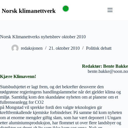
Norsk Klimanettverks nyhetsbrev oktober 2010
redaksjonen
21. oktober 2010
Politisk debatt
Redaktør: Bente Bakke
bente.bakke@soon.no
Kjære Klimavenn!
Statsbudsjettet er lagt frem, og det bekrefter dessverre den
rødgrønne regjeringens handlingslammelse når det gjelder klima og
miljø. Samtidig kom den skandaløse nyheten om at planene om et
fullrenseanlegg for CO2
på Mongstad vil sprekke fordi den valgte teknologien gir
kreftfremkallende kjemiske forbindelser. På samme tid kom nyheten
om at enorme mengder giftig slam, som har vært deponert i Ungarn
etter aluminiumsproduksjon, har flommet ut over flere landsbyer og
distrikter og drept alt liv som ikke kom seg unna. Nok en