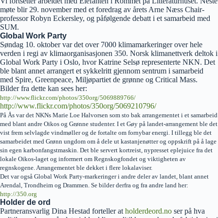
Vi fortsetter arbeidet med Elefanten i Rommet på Litteraturhuset. Neste
møte blir 29. november med et foredrag av årets Arne Næss Chair-
professor Robyn Eckersley, og påfølgende debatt i et samarbeid med
SUM.
Global Work Party
Søndag 10. oktober var det over 7000 klimamarkeringer over hele
verden i regi av klimaorganisasjonen 350. Norsk klimanettverk deltok i
Global Work Party i Oslo, hvor Katrine Selsø representerte NKN. Det
ble blant annet arrangert et sykkelritt gjennom sentrum i samarbeid
med Spire, Greenpeace, Miljøpartiet de grønne og Critical Mass.
Bilder fra dette kan sees her:
http://www.flickr.com/photos/350org/5069889766/
http://www.flickr.com/photos/350org/5069210796/
På Ås var det NKNs Marie Loe Halvorsen som sto bak arrangementet i et samarbeid
med blant andre Oikos og Grønne studenter. I et Gøy på landet-arrangement ble det
vist frem selvlagde vindmøller og de fortalte om fornybar energi. I tillegg ble det
samarbeidet med Grønn ungdom om å dele ut kastanjenøtter og oppskrift på å lage
sin egen karbonfangstmaskin. Det ble servert kortreist, nypresset eplejuice fra det
lokale Oikos-laget og informert om Regnskogfondet og viktigheten av
regnskogene. Arrangementet ble dekket i flere lokalaviser.
Det var også Global Work Party-markeringer i andre deler av landet, blant annet
Arendal, Trondheim og Drammen. Se bilder derfra og fra andre land her:
http://350.org
Holder de ord
Partneransvarlig Dina Hestad forteller at
holderdeord.no
ser på hva