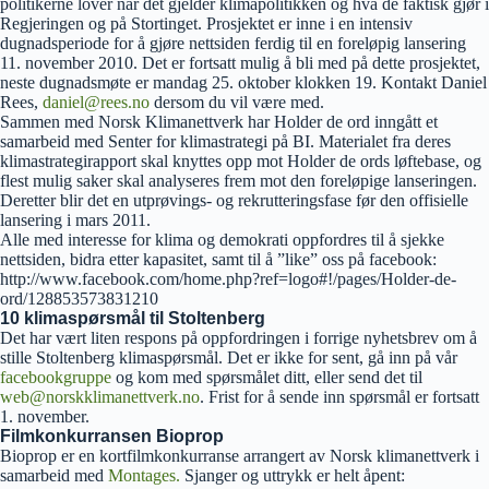
politikerne lover når det gjelder klimapolitikken og hva de faktisk gjør i
Regjeringen og på Stortinget. Prosjektet er inne i en intensiv
dugnadsperiode for å gjøre nettsiden ferdig til en foreløpig lansering
11. november 2010. Det er fortsatt mulig å bli med på dette prosjektet,
neste dugnadsmøte er mandag 25. oktober klokken 19. Kontakt Daniel
Rees,
daniel@rees.no
dersom du vil være med.
Sammen med Norsk Klimanettverk har Holder de ord inngått et
samarbeid med Senter for klimastrategi på BI. Materialet fra deres
klimastrategirapport skal knyttes opp mot Holder de ords løftebase, og
flest mulig saker skal analyseres frem mot den foreløpige lanseringen.
Deretter blir det en utprøvings- og rekrutteringsfase før den offisielle
lansering i mars 2011.
Alle med interesse for klima og demokrati oppfordres til å sjekke
nettsiden, bidra etter kapasitet, samt til å ”like” oss på facebook:
http://www.facebook.com/home.php?ref=logo#!/pages/Holder-de-
ord/128853573831210
10 klimaspørsmål til Stoltenberg
Det har vært liten respons på oppfordringen i forrige nyhetsbrev om å
stille Stoltenberg klimaspørsmål. Det er ikke for sent, gå inn på vår
facebookgruppe
og kom med spørsmålet ditt, eller send det til
web@norskklimanettverk.no
. Frist for å sende inn spørsmål er fortsatt
1. november.
Filmkonkurransen Bioprop
Bioprop er en kortfilmkonkurranse arrangert av Norsk klimanettverk i
samarbeid med
Montages.
Sjanger og uttrykk er helt åpent: