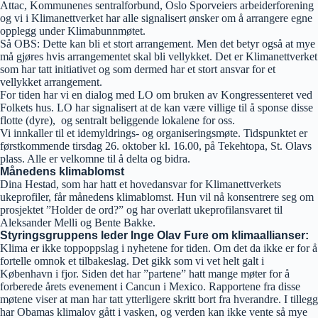
Attac, Kommunenes sentralforbund, Oslo Sporveiers arbeiderforening
og vi i Klimanettverket har alle signalisert ønsker om å arrangere egne
opplegg under Klimabunnmøtet.
Så OBS: Dette kan bli et stort arrangement. Men det betyr også at mye
må gjøres hvis arrangementet skal bli vellykket. Det er Klimanettverket
som har tatt initiativet og som dermed har et stort ansvar for et
vellykket arrangement.
For tiden har vi en dialog med LO om bruken av Kongressenteret ved
Folkets hus. LO har signalisert at de kan være villige til å sponse disse
flotte (dyre), og sentralt beliggende lokalene for oss.
Vi innkaller til et idemyldrings- og organiseringsmøte. Tidspunktet er
førstkommende tirsdag 26. oktober kl. 16.00, på Tekehtopa, St. Olavs
plass. Alle er velkomne til å delta og bidra.
Månedens klimablomst
Dina Hestad, som har hatt et hovedansvar for Klimanettverkets
ukeprofiler, får månedens klimablomst. Hun vil nå konsentrere seg om
prosjektet ”Holder de ord?” og har overlatt ukeprofilansvaret til
Aleksander Melli og Bente Bakke.
Styringsgruppens leder Inge Olav Fure om klimaallianser:
Klima er ikke toppoppslag i nyhetene for tiden. Om det da ikke er for å
fortelle omnok et tilbakeslag. Det gikk som vi vet helt galt i
København i fjor. Siden det har ”partene” hatt mange møter for å
forberede årets evenement i Cancun i Mexico. Rapportene fra disse
møtene viser at man har tatt ytterligere skritt bort fra hverandre. I tillegg
har Obamas klimalov gått i vasken, og verden kan ikke vente så mye