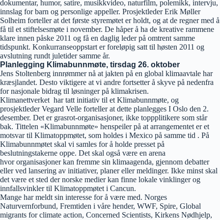
dokumentar, humor, satire, musikkvideo, naturfilm, polemikk, intervju,
innslag for barn og personlige appeller. Prosjektleder Erik Møller
Solheim forteller at det første styremøtet er holdt, og at de regner med å
få til et stiftelsesmøte i november. De håper å ha de kreative rammene
klare innen påske 2011 og få en daglig leder på omtrent samme
tidspunkt. Konkurranseoppstart er foreløpig satt til høsten 2011 og
avslutning rundt juletider samme år.
Planlegging Klimabunnmøte, tirsdag 26. oktober
Jens Stoltenberg innrømmer nå at jakten på en global klimaavtale har
kræsjlandet. Desto viktigere at vi andre fortsetter å skyve på nedenfra
for nasjonale bidrag til løsninger på klimakrisen.
Klimanettverket har tatt initiativ til et Klimabunnmøte, og
prosjektleder Vegard Velle forteller at dette planlegges I Oslo den 2.
desember. Det er grasrot-organisasjoner, ikke toppplitikere som står
bak. Tittelen «Klimabunnmøte» henspeiler på at arrangementet er et
motsvar til Klimatoppmøtet, som holdes i Mexico på samme tid . På
Klimabunnmøtet skal vi samles for å holde presset på
beslutningstakerne oppe. Det skal også være en arena
hvor organisasjoner kan fremme sin klimaagenda, gjennom debatter
eller ved lansering av initiativer, planer eller meldinger. Ikke minst skal
det være et sted der norske medier kan finne lokale vinklinger og
innfallsvinkler til Klimatoppmøtet i Cancun.
Mange har meldt sin interesse for å være med. Norges
Naturvernforbund, Fremtiden i våre hender, WWF, Spire, Global
migrants for climate action, Concerned Scientists, Kirkens Nødhjelp,