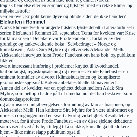
tragisk hendelse etter en sommer og høst fylt med en rekke klima- og
miljøkatastrofer
verden over. Er politikerne døve og blinde siden de ikke handler?
Elefanten i Rommet
Norsk klimanettverk arrangerte høstens første debatt i Litteraturhuset i
serien Elefanten i Rommet 20. september. Tema for kvelden var: Krise
for klimakrisen? Deltakere var Frode Fanebust, forfatter av den
grundige og tankevekkende boka ”Selvbedraget – Norge og
klimakrisen”, Aslak Sira Myhre og nettverkets Aleksander Melli.
Aleksander intervjuet først Frode Fanebust om hans bok, og publikum
fikk en
svært interessant innføring i problemer knyttet til kvotehandel,
karbonfangst, regnskogsatsning og mye mer. Frode Fanebust er en
eminent formidler av alvoret i klimasituasjonen og kompliserte
økonomiske spørsmål. Boken anbefales til alle klimavenner!
Annen del av kvelden var en opphetet debatt mellom Aslak Sira
Myhre, som nettopp hadde gått ut i media mot det han beskriver som
dommedagsprofetier
og alarmisme i miljøbevegelsens formidling av klimasituasjonen, og
Aleksander Melli. Han kritiserte Sira Myhre for å være uinformert og
upresis i omgangen med en svært alvorlig virkelighet. Resultatet av
møtet var, for å sitere Frode Fanebust, «en av disse sjeldne debattene
som viser at ved å lytte, i tillegg til å snakke, kan alle gå litt klokere
hjem.» Ikke minst slapp publikum også til.