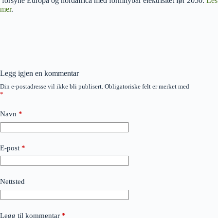
forsyne Europa og nordafrica med formnybar elektrisitet før 2050.
Les
mer
.
Legg igjen en kommentar
Din e-postadresse vil ikke bli publisert.
Obligatoriske felt er merket med
*
Navn
*
E-post
*
Nettsted
Legg til kommentar
*