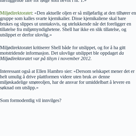
nærliggende fare for følge som nevnt i nr. 1.»
Miljødirektoratet
: «Den aktuelle oljen er så miljøfarlig at den tilhører en
gruppe som kalles svarte kjemikalier. Disse kjemikaliene skal bare
brukes og slippes ut unntaksvis, og utelukkende når det foreligger en
tillatelse fra miljømyndighetene. Shell har ikke en slik tillatelse, og
utslippet er derfor ulovlig.»
Miljødirektoratet kritiserer Shell både for utslippet, og for å ha gitt
motstridende informasjon. Det ulovlige utslippet ble oppdaget
da
Miljødirektoratet var på tilsyn i november 2012.
Interessant også at Ellen Hambro sier: «Dersom selskapet mener det er
helt umulig å drive plattformen videre uten bruk av denne
miljøskadelige smøreoljen, har de ansvar for umiddelbart å levere en
søknad om utslipp.»
Som formodentlig vil innvilges?