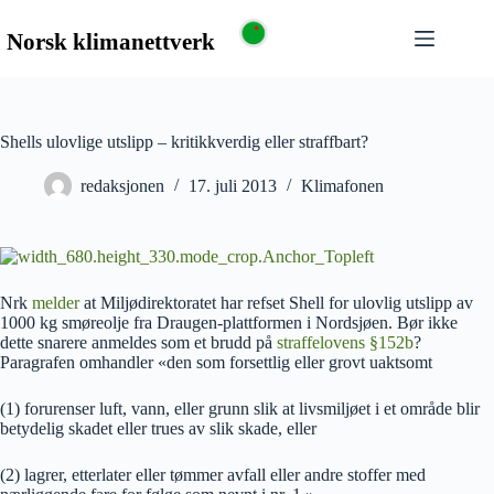
Shells ulovlige utslipp – kritikkverdig eller straffbart?
redaksjonen
17. juli 2013
Klimafonen
Nrk
melder
at Miljødirektoratet har refset Shell for ulovlig utslipp av
1000 kg smøreolje fra Draugen-plattformen i Nordsjøen. Bør ikke
dette snarere anmeldes som et brudd på
straffelovens §152b
?
Paragrafen omhandler «den som forsettlig eller grovt uaktsomt
(1) forurenser luft, vann, eller grunn slik at livsmiljøet i et område blir
betydelig skadet eller trues av slik skade, eller
(2) lagrer, etterlater eller tømmer avfall eller andre stoffer med