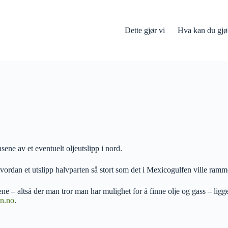
Dette gjør vi
Hva kan du gjø
sene av et eventuelt oljeutslipp i nord.
hvordan et utslipp halvparten så stort som det i Mexicogulfen ville ram
rtene – altså der man tror man har mulighet for å finne olje og gass – li
en.no
.