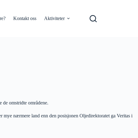
re?
Kontakt oss
Aktiviteter
me de omstridte områdene.
gger mye nærmere land enn den posisjonen Oljedirektoratet ga Veritas i