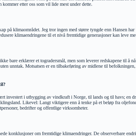
m kommer etter oss som vil lide mest under dette.
ap på klimaområdet. Jeg tror ingen med større tyngde enn Hansen har un
redusere klimaendringene til et nivå fremtidige generasjoner kan leve me
ikke bare erklærer et togradersmål, men som leverer redskapene til å nå
– uten unntak. Motsatsen er en tilbakeføring av midlene til befolkningen
il?
vært investert i utbygging av vindkraft i Norge, til lands og til havs; e
klingsland. Likevel: Langt viktigere enn å tenke på et beløp fra oljefondet 
tpersoner, bedrifter og offentlige virksomheter.
e konklusjoner om fremtidige klimaendringer. De observerbare endringe