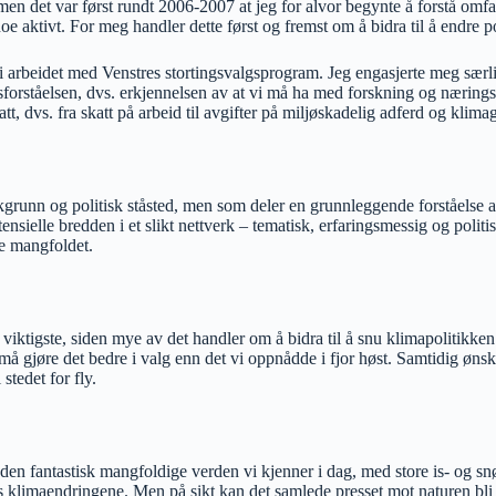
n det var først rundt 2006-2007 at jeg for alvor begynte å forstå omfan
noe aktivt. For meg handler dette først og fremst om å bidra til å endre p
 arbeidet med Venstres stortingsvalgsprogram. Jeg engasjerte meg særli
etsforståelsen, dvs. erkjennelsen av at vi må ha med forskning og næring
t, dvs. fra skatt på arbeid til avgifter på miljøskadelig adferd og klimag
grunn og politisk ståsted, men som deler en grunnleggende forståelse 
ensielle bredden i et slikt nettverk – tematisk, erfaringsmessig og politi
te mangfoldet.
tigste, siden mye av det handler om å bidra til å snu klimapolitikken i
må gjøre det bedre i valg enn det vi oppnådde i fjor høst. Samtidig ønske
stedet for fly.
en fantastisk mangfoldige verden vi kjenner i dag, med store is- og snø
s klimaendringene. Men på sikt kan det samlede presset mot naturen bli så 