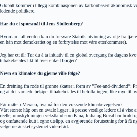
Globalt kommer i tillegg kombinasjonen av karbonbasert økonomisk vekst,
ledende politikere.
Har du et spørsmål til Jens Stoltenberg?
Hvordan i all verden kan du forsvare Statoils utvinning av olje fra tjære
en hån mot demokratiet og en forbrytelse mot våre etterkommere).
Jeg har ett til: Tør du å ta initiativ til en global overgang fra dagens 
tilbakebetales likt til hver enkelt borger?
Nevn en klimalov du gjerne ville følge?
En dreining fra røde til grønne skatter i form av ”Fee-and-dividend”: Pr
og at det samlede beløpet tilbakebetales til befolkningen, like mye til h
Før møtet i Mexico, hva nå for den voksende klimabevegelsen?
Vårt største håp om en avtale ligger i å presse vestlige ledere til å vi
reelle, unnskyldningen vekstland som Kina, India og Brasil har brukt og
og omfattende kutt i egne utslipp, en avgjørende forutsetning for å få
velgerne ønsket systemet videreført.