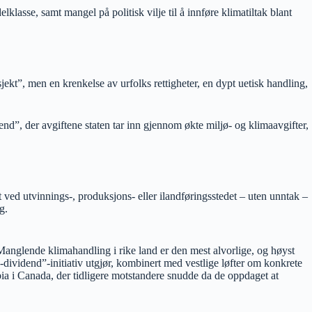
asse, samt mangel på politisk vilje til å innføre klimatiltak blant
sjekt”, men en krenkelse av urfolks rettigheter, en dypt uetisk handling,
idend”, der avgiftene staten tar inn gjennom økte miljø- og klimaavgifter,
t ved utvinnings-, produksjons- eller ilandføringsstedet – uten unntak –
g.
. Manglende klimahandling i rike land er den mest alvorlige, og høyst
-dividend”-initiativ utgjør, kombinert med vestlige løfter om konkrete
ia i Canada, der tidligere motstandere snudde da de oppdaget at