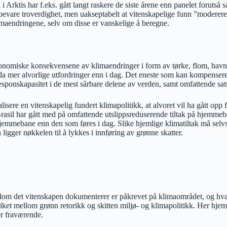
n i Arktis har f.eks. gått langt raskere de siste årene enn panelet forutså
are troverdighet, men uakseptabelt at vitenskapelige funn ”modereres” av
limaendringene, selv om disse er vanskelige å beregne.
konomiske konsekvensene av klimaendringer i form av tørke, flom, havni
nda mer alvorlige utfordringer enn i dag. Det eneste som kan kompensere 
sponskapasitet i de mest sårbare delene av verden, samt omfattende sat
ere en vitenskapelig fundert klimapolitikk, at alvoret vil ha gått opp fo
il har gått med på omfattende utslippsreduserende tiltak på hjemmebane. M
jemmebane enn den som føres i dag. Slike hjemlige klimatiltak må selvsa
ligger nøkkelen til å lykkes i innføring av grønne skatter.
llom det vitenskapen dokumenterer er påkrevet på klimaområdet, og hva 
riket mellom grønn retorikk og skitten miljø- og klimapolitikk. Her hje
er fraværende.