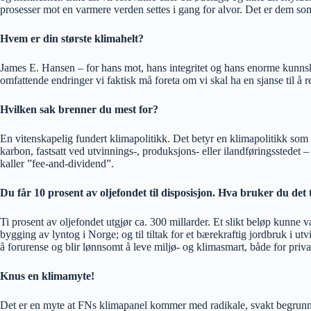
prosesser mot en varmere verden settes i gang for alvor. Det er dem so
Hvem er din største klimahelt?
James E. Hansen – for hans mot, hans integritet og hans enorme kunnsk
omfattende endringer vi faktisk må foreta om vi skal ha en sjanse til å 
Hvilken sak brenner du mest for?
En vitenskapelig fundert klimapolitikk. Det betyr en klimapolitikk som 
karbon, fastsatt ved utvinnings-, produksjons- eller ilandføringsstedet 
kaller ”fee-and-dividend”.
Du får 10 prosent av oljefondet til disposisjon. Hva bruker du det t
Ti prosent av oljefondet utgjør ca. 300 millarder. Et slikt beløp kunne 
bygging av lyntog i Norge; og til tiltak for et bærekraftig jordbruk i utvi
å forurense og blir lønnsomt å leve miljø- og klimasmart, både for priva
Knus en klimamyte!
Det er en myte at FNs klimapanel kommer med radikale, svakt begrunned