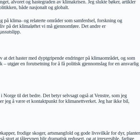
get, alvoret og hastegraden av klimakrisen. Jeg slukte bøker, artikler
olitikken, både nasjonalt og globalt.
g på klima- og relaterte områder som samferdsel, forskning og
sliv på det klimaløftet vi må gjennomføre. Det andre er
assutslipp.
av at det haster med dyptgripende endringer på klimaområdet, og som
sk – utgjør en forutsetning for å få politisk gjennomslag for en ansvarlig
 Norge til det bedre. Det betyr selvsagt også at Venstre, som jeg
r jeg å være et kontaktpunkt for klimanettverket. Jeg har ikke bil,
kapper, frodige skoger, artsmangfold og gode livsvilkår for dyr, planter
stort at tåleevnen blir dramatisk redusert, og at irreversible, farlige