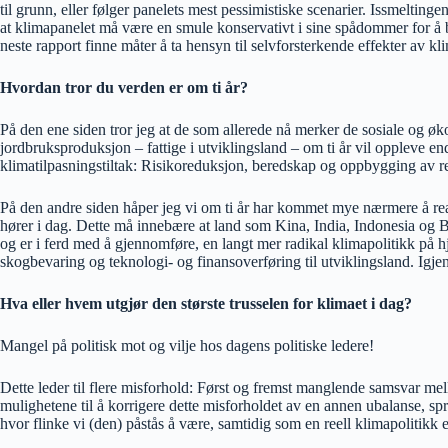
til grunn, eller følger panelets mest pessimistiske scenarier. Issmeltinge
at klimapanelet må være en smule konservativt i sine spådommer for å bev
neste rapport finne måter å ta hensyn til selvforsterkende effekter av k
Hvordan tror du verden er om ti år?
På den ene siden tror jeg at de som allerede nå merker de sosiale og ø
jordbruksproduksjon – fattige i utviklingsland – om ti år vil oppleve e
klimatilpasningstiltak: Risikoreduksjon, beredskap og oppbygging av re
På den andre siden håper jeg vi om ti år har kommet mye nærmere å realis
hører i dag. Dette må innebære at land som Kina, India, Indonesia og Bras
og er i ferd med å gjennomføre, en langt mer radikal klimapolitikk på h
skogbevaring og teknologi- og finansoverføring til utviklingsland. Igjen 
Hva eller hvem utgjør den største trusselen for klimaet i dag?
Mangel på politisk mot og vilje hos dagens politiske ledere!
Dette leder til flere misforhold: Først og fremst manglende samsvar me
mulighetene til å korrigere dette misforholdet av en annen ubalanse, sp
hvor flinke vi (den) påstås å være, samtidig som en reell klimapolitikk 