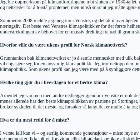
Jeg ble oppmerksom på klimautfordringene mot slutten av 1980-tallet, me
og nettsteder for å forstå problemet, men innså snart at jeg måtte gjøre 
Sommeren 2008 meldte jeg meg inn i Venstre, og deltok utover høsten i
næringsliv. Det beste ved Venstres klimapolitikk er for det første helh
understrekningen av behovet for en massiv dreining fra rød til grønn skat
Hvorfor ville du være ukens profil for Norsk klimanettverk?
Grunntanken bak klimanettverket er jo å samle mennesker med ulik bak
vil engasjere seg for en ansvarlig klimapolitikk. Jeg tror nettopp den pot
klimapolitikk. Som ukens profil kan jeg være med på å synliggjøre det
Hvilke ting gjør du i hverdagen for et bedre klima?
Arbeidet jeg sammen med andre nedlegger gjennom Venstre er nok det vik
mener allerede har den beste klimapolitikken av partiene på Stortinget, 
bruker sykkelen til det meste, og forsøker så langt det er mulig å ta tog i 
Hva er du mest redd for å miste?
I verste fall kan vi – og særlig kommende generasjoner – miste mye av d
og mennesker. Ikke alt vil forsvinne eller bli ødelagt, og ikke alt skylde