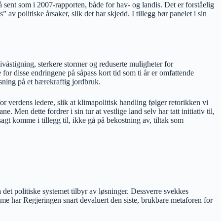
 så sent som i 2007-rapporten, både for hav- og landis. Det er forståelig
 politiske årsaker, slik det har skjedd. I tillegg bør panelet i sin
våstigning, sterkere stormer og reduserte muligheter for
for disse endringene på såpass kort tid som ti år er omfattende
sning på et bærekraftig jordbruk.
r verdens ledere, slik at klimapolitisk handling følger retorikken vi
en dette fordrer i sin tur at vestlige land selv har tatt initiativ til,
gt komme i tillegg til, ikke gå på bekostning av, tiltak som
det politiske systemet tilbyr av løsninger. Dessverre svekkes
mme har Regjeringen snart devaluert den siste, brukbare metaforen for