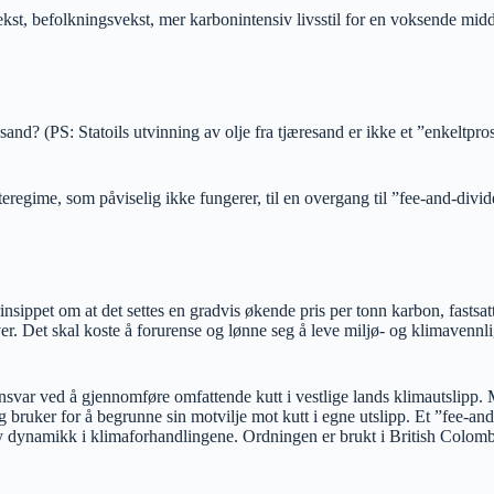
 befolkningsvekst, mer karbonintensiv livsstil for en voksende middelkl
sand? (PS: Statoils utvinning av olje fra tjæresand er ikke et ”enkeltpro
kvoteregime, som påviselig ikke fungerer, til en overgang til ”fee-and-div
insippet om at det settes en gradvis økende pris per tonn karbon, fastsat
ver. Det skal koste å forurense og lønne seg å leve miljø- og klimavennli
se ansvar ved å gjennomføre omfattende kutt i vestlige lands klimautslipp
 bruker for å begrunne sin motvilje mot kutt i egne utslipp. Et ”fee-and
 ny dynamikk i klimaforhandlingene. Ordningen er brukt i British Colomb