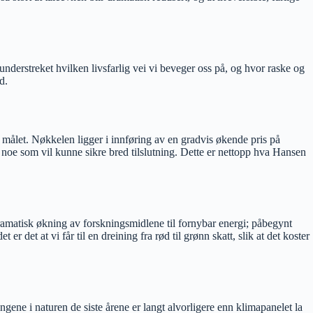
derstreket hvilken livsfarlig vei vi beveger oss på, og hvor raske og
d.
 målet. Nøkkelen ligger i innføring av en gradvis økende pris på
, noe som vil kunne sikre bred tilslutning. Dette er nettopp hva Hansen
n dramatisk økning av forskningsmidlene til fornybar energi; påbegynt
er det at vi får til en dreining fra rød til grønn skatt, slik at det koster
ne i naturen de siste årene er langt alvorligere enn klimapanelet la