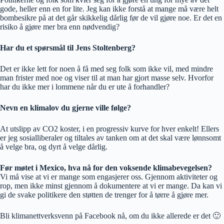
gode, heller enn en for lite. Jeg kan ikke forstå at mange må være helt
bombesikre på at det går skikkelig dårlig før de vil gjøre noe. Er det en
risiko å gjøre mer bra enn nødvendig?
Har du et spørsmål til Jens Stoltenberg?
Det er ikke lett for noen å få med seg folk som ikke vil, med mindre
man frister med noe og viser til at man har gjort masse selv. Hvorfor
har du ikke mer i lommene når du er ute å forhandler?
Nevn en klimalov du gjerne ville følge?
At utslipp av CO2 koster, i en progressiv kurve for hver enkelt! Ellers
er jeg sosialliberaler og tiltales av tanken om at det skal være lønnsomt
å velge bra, og dyrt å velge dårlig.
Før møtet i Mexico, hva nå for den voksende klimabevegelsen?
Vi må vise at vi er mange som engasjerer oss. Gjennom aktiviteter og
rop, men ikke minst gjennom å dokumentere at vi er mange. Da kan vi
gi de svake politikere den støtten de trenger for å tørre å gjøre mer.
Bli klimanettverksvenn på Facebook nå, om du ikke allerede er det 🙂