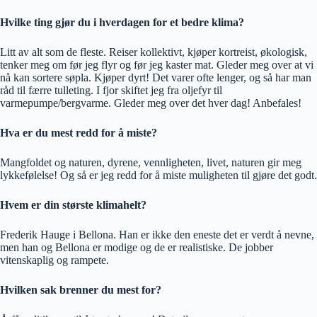
Hvilke ting gjør du i hverdagen for et bedre klima?
Litt av alt som de fleste. Reiser kollektivt, kjøper kortreist, økologisk,
tenker meg om før jeg flyr og før jeg kaster mat. Gleder meg over at vi
nå kan sortere søpla. Kjøper dyrt! Det varer ofte lenger, og så har man
råd til færre tulleting. I fjor skiftet jeg fra oljefyr til
varmepumpe/bergvarme. Gleder meg over det hver dag! Anbefales!
Hva er du mest redd for å miste?
Mangfoldet og naturen, dyrene, vennligheten, livet, naturen gir meg
lykkefølelse! Og så er jeg redd for å miste muligheten til gjøre det godt.
Hvem er din største klimahelt?
Frederik Hauge i Bellona. Han er ikke den eneste det er verdt å nevne,
men han og Bellona er modige og de er realistiske. De jobber
vitenskaplig og rampete.
Hvilken sak brenner du mest for?