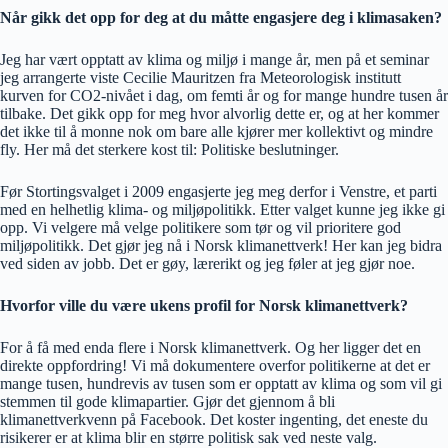
Når gikk det opp for deg at du måtte engasjere deg i klimasaken?
Jeg har vært opptatt av klima og miljø i mange år, men på et seminar
jeg arrangerte viste Cecilie Mauritzen fra Meteorologisk institutt
kurven for CO2-nivået i dag, om femti år og for mange hundre tusen år
tilbake. Det gikk opp for meg hvor alvorlig dette er, og at her kommer
det ikke til å monne nok om bare alle kjører mer kollektivt og mindre
fly. Her må det sterkere kost til: Politiske beslutninger.
Før Stortingsvalget i 2009 engasjerte jeg meg derfor i Venstre, et parti
med en helhetlig klima- og miljøpolitikk. Etter valget kunne jeg ikke gi
opp. Vi velgere må velge politikere som tør og vil prioritere god
miljøpolitikk. Det gjør jeg nå i Norsk klimanettverk! Her kan jeg bidra
ved siden av jobb. Det er gøy, lærerikt og jeg føler at jeg gjør noe.
Hvorfor ville du være ukens profil for Norsk klimanettverk?
For å få med enda flere i Norsk klimanettverk. Og her ligger det en
direkte oppfordring! Vi må dokumentere overfor politikerne at det er
mange tusen, hundrevis av tusen som er opptatt av klima og som vil gi
stemmen til gode klimapartier. Gjør det gjennom å bli
klimanettverkvenn på Facebook. Det koster ingenting, det eneste du
risikerer er at klima blir en større politisk sak ved neste valg.