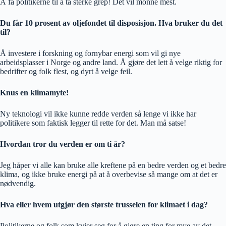
Å få politikerne til å ta sterke grep! Det vil monne mest.
Du får 10 prosent av oljefondet til disposisjon. Hva bruker du det
til?
Å investere i forskning og fornybar energi som vil gi nye
arbeidsplasser i Norge og andre land. Å gjøre det lett å velge riktig for
bedrifter og folk flest, og dyrt å velge feil.
Knus en klimamyte!
Ny teknologi vil ikke kunne redde verden så lenge vi ikke har
politikere som faktisk legger til rette for det. Man må satse!
Hvordan tror du verden er om ti år?
Jeg håper vi alle kan bruke alle kreftene på en bedre verden og et bedre
klima, og ikke bruke energi på at å overbevise så mange om at det er
nødvendig.
Hva eller hvem utgjør den største trusselen for klimaet i dag?
Politikerne og folk som kvier seg for å gjøre en ting for mye av det