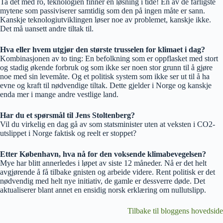
Ta det med ro, teknologien finner en løsning i tide! En av de farligste
mytene som passiviserer samtidig som den på ingen måte er sann.
Kanskje teknologiutviklingen løser noe av problemet, kanskje ikke.
Det må uansett andre tiltak til.
Hva eller hvem utgjør den største trusselen for klimaet i dag?
Kombinasjonen av to ting: En befolkning som er oppflasket med stort
og stadig økende forbruk og som ikke ser noen stor grunn til å gjøre
noe med sin levemåte. Og et politisk system som ikke ser ut til å ha
evne og kraft til nødvendige tiltak. Dette gjelder i Norge og kanskje
enda mer i mange andre vestlige land.
Har du et spørsmål til Jens Stoltenberg?
Vil du virkelig en dag gå av som statsminister uten at veksten i CO2-
utslippet i Norge faktisk og reelt er stoppet?
Etter København, hva nå for den voksende klimabevegelsen?
Mye har blitt annerledes i løpet av siste 12 måneder. Nå er det helt
avgjørende å få tilbake gnisten og arbeide videre. Rent politisk er det
nødvendig med helt nye initiativ, de gamle er dessverre døde. Det
aktualiserer blant annet en ensidig norsk erklæring om nullutslipp.
Tilbake til bloggens hovedside