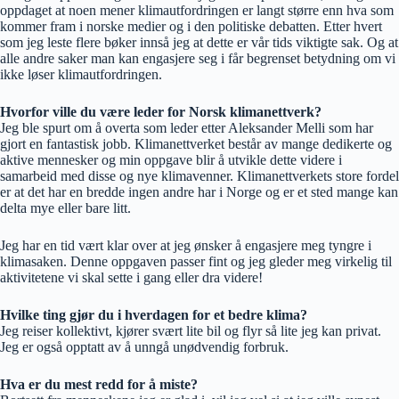
oppdaget at noen mener klimautfordringen er langt større enn hva som
kommer fram i norske medier og i den politiske debatten. Etter hvert
som jeg leste flere bøker innså jeg at dette er vår tids viktigte sak. Og at
alle andre saker man kan engasjere seg i får begrenset betydning om vi
ikke løser klimautfordringen.
Hvorfor ville du være leder for Norsk klimanettverk?
Jeg ble spurt om å overta som leder etter Aleksander Melli som har
gjort en fantastisk jobb. Klimanettverket består av mange dedikerte og
aktive mennesker og min oppgave blir å utvikle dette videre i
samarbeid med disse og nye klimavenner. Klimanettverkets store fordel
er at det har en bredde ingen andre har i Norge og er et sted mange kan
delta mye eller bare litt.
Jeg har en tid vært klar over at jeg ønsker å engasjere meg tyngre i
klimasaken. Denne oppgaven passer fint og jeg gleder meg virkelig til
aktivitetene vi skal sette i gang eller dra videre!
Hvilke ting gjør du i hverdagen for et bedre klima?
Jeg reiser kollektivt, kjører svært lite bil og flyr så lite jeg kan privat.
Jeg er også opptatt av å unngå unødvendig forbruk.
Hva er du mest redd for å miste?