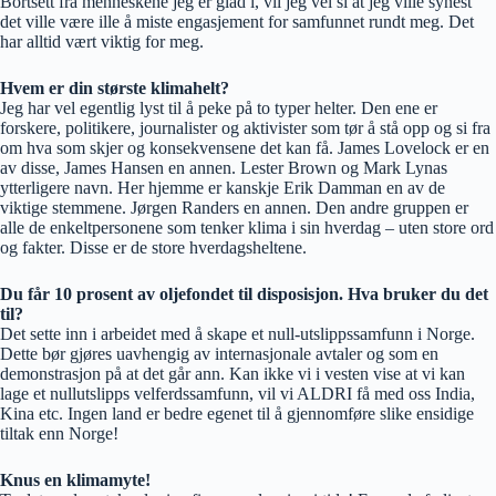
Bortsett fra menneskene jeg er glad i, vil jeg vel si at jeg ville synest
det ville være ille å miste engasjement for samfunnet rundt meg. Det
har alltid vært viktig for meg.
Hvem er din største klimahelt?
Jeg har vel egentlig lyst til å peke på to typer helter. Den ene er
forskere, politikere, journalister og aktivister som tør å stå opp og si fra
om hva som skjer og konsekvensene det kan få. James Lovelock er en
av disse, James Hansen en annen. Lester Brown og Mark Lynas
ytterligere navn. Her hjemme er kanskje Erik Damman en av de
viktige stemmene. Jørgen Randers en annen. Den andre gruppen er
alle de enkeltpersonene som tenker klima i sin hverdag – uten store ord
og fakter. Disse er de store hverdagsheltene.
Du får 10 prosent av oljefondet til disposisjon. Hva bruker du det
til?
Det sette inn i arbeidet med å skape et null-utslippssamfunn i Norge.
Dette bør gjøres uavhengig av internasjonale avtaler og som en
demonstrasjon på at det går ann. Kan ikke vi i vesten vise at vi kan
lage et nullutslipps velferdssamfunn, vil vi ALDRI få med oss India,
Kina etc. Ingen land er bedre egenet til å gjennomføre slike ensidige
tiltak enn Norge!
Knus en klimamyte!