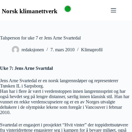
Talsperson for uke 7 er Jens Arne Svartedal
redaksjonen
7. mars 2010
Klimaprofil
Uke 7: Jens Arne Svartdal
Jens Arne Svartedal er en norsk langrennsløper og representerer
Trøsken IL i Sarpsborg.
Han har i flere år vært i verdenstoppen innen langrennssprint og har
også hevdet seg på lengre distanser, særlig innen klassisk stil. Han har
vunnet en rekke verdenscupseiere og er en av Norges utvalgte
deltakere i de olympiske lekene som foregår i Vancouver i februar
2010.
Svartedal er engasjert i prosjektet “Hvit vinter” der toppidrettsutøvere
fra vinteridrettene engasjerer seg i kampen for å bevare miljøet, også