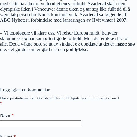
med sikte på å bedre vinteridrettenes forhold. Svartedal skal i den
olympiske ilden i Vancouver denne uken og tar seg like fullt tid til å
være talsperson for Norsk klimanettverk. Svartedal sa følgende til
ABC Nyheter i forbindelse med lanseringen av Hvit vinter i 2007:
– Vi toppløpere vil klare oss. Vi reiser Europa rundt, benytter
skitunneler og har som oftest gode forhold. Men det er ikke slik for
alle. Det å våkne opp, se ut av vinduet og oppdage at det er masse snø
ute, det gir de som er glad i ski en god følelse.
Legg igjen en kommentar
Din e-postadresse vil ikke bli publisert.
Obligatoriske felt er merket med
*
Navn
*
E-post
*