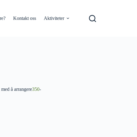
re?
Kontakt oss
Aktiviteter
t med å arrangere
350
-