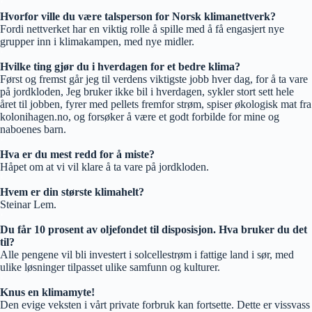
‘
Hvorfor ville du være talsperson for Norsk klimanettverk?
Fordi nettverket har en viktig rolle å spille med å få engasjert nye
grupper inn i klimakampen, med nye midler.
‘
Hvilke ting gjør du i hverdagen for et bedre klima?
Først og fremst går jeg til verdens viktigste jobb hver dag, for å ta vare
på jordkloden, Jeg bruker ikke bil i hverdagen, sykler stort sett hele
året til jobben, fyrer med pellets fremfor strøm, spiser økologisk mat fra
kolonihagen.no, og forsøker å være et godt forbilde for mine og
naboenes barn.
‘
Hva er du mest redd for å miste?
Håpet om at vi vil klare å ta vare på jordkloden.
‘
Hvem er din største klimahelt?
Steinar Lem.
‘
Du får 10 prosent av oljefondet til disposisjon. Hva bruker du det
til?
Alle pengene vil bli investert i solcellestrøm i fattige land i sør, med
ulike løsninger tilpasset ulike samfunn og kulturer.
‘
Knus en klimamyte!
Den evige veksten i vårt private forbruk kan fortsette. Dette er vissvass