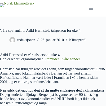
Våre spørsmål til Arild Hermstad, talsperson for uke 4
redaksjonen
25. januar 2010
Klimaprofil
Arild Hermstad er vår talsperson i uke 4.
Han er leder i organisasjonen
Framtiden i våre hender
.
Hermstad har tidligere arbeidet i bank, som brigadekoordinator i Latin-
Amerika, med lokalt miljøarbeid i Bergen og har vært ansatt i
Raftostiftelsen. Han har vært leder i Framtiden i våre hender siden
2001, og er en ivrig samfunnsdebattant.
‘
Når gikk det opp for deg at du måtte engasjere deg i klimasaken?
Da jeg studerte miljøfag i Bergen på begynnelsen av 90-tallet. Jeg
hadde hoppet av økonomi-studier ved NHH fordi faget ikke tok
hensyn til rettferdighet og miljø.