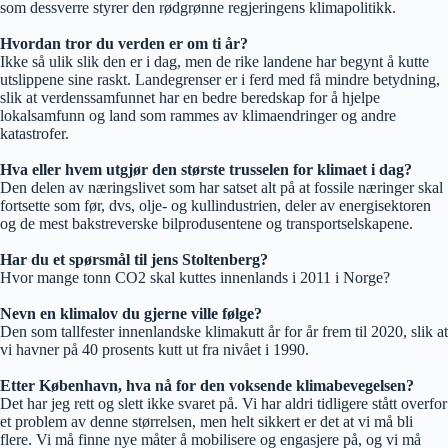
som dessverre styrer den rødgrønne regjeringens klimapolitikk.
‘
Hvordan tror du verden er om ti år?
Ikke så ulik slik den er i dag, men de rike landene har begynt å kutte
utslippene sine raskt. Landegrenser er i ferd med få mindre betydning,
slik at verdenssamfunnet har en bedre beredskap for å hjelpe
lokalsamfunn og land som rammes av klimaendringer og andre
katastrofer.
‘
Hva eller hvem utgjør den største trusselen for klimaet i dag?
Den delen av næringslivet som har satset alt på at fossile næringer skal
fortsette som før, dvs, olje- og kullindustrien, deler av energisektoren
og de mest bakstreverske bilprodusentene og transportselskapene.
‘
Har du et spørsmål til jens Stoltenberg?
Hvor mange tonn CO2 skal kuttes innenlands i 2011 i Norge?
‘
Nevn en klimalov du gjerne ville følge?
Den som tallfester innenlandske klimakutt år for år frem til 2020, slik at
vi havner på 40 prosents kutt ut fra nivået i 1990.
‘
Etter København, hva nå for den voksende klimabevegelsen?
Det har jeg rett og slett ikke svaret på. Vi har aldri tidligere stått overfor
et problem av denne størrelsen, men helt sikkert er det at vi må bli
flere. Vi må finne nye måter å mobilisere og engasjere på, og vi må