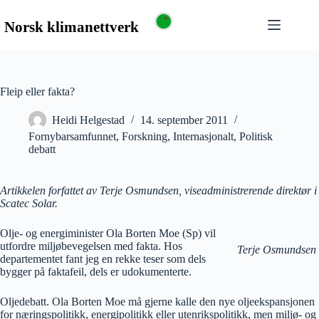
Fleip eller fakta?
Heidi Helgestad
14. september 2011
Fornybarsamfunnet
,
Forskning
,
Internasjonalt
,
Politisk
debatt
Artikkelen forfattet av Terje Osmundsen, viseadministrerende direktør i
Scatec Solar.
Olje- og energiminister Ola Borten Moe (Sp) vil
utfordre miljøbevegelsen med fakta. Hos
Terje Osmundsen
departementet fant jeg en rekke teser som dels
bygger på faktafeil, dels er udokumenterte.
Oljedebatt. Ola Borten Moe må gjerne kalle den nye oljeekspansjonen
for næringspolitikk, energipolitikk eller utenrikspolitikk, men miljø- og