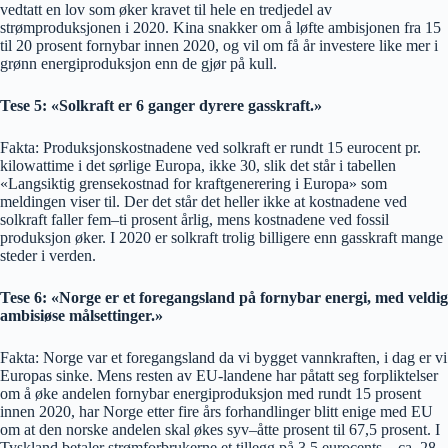
vedtatt en lov som øker kravet til hele en tredjedel av
strømproduksjonen i 2020. Kina snakker om å løfte ambisjonen fra 15
til 20 prosent fornybar innen 2020, og vil om få år investere like mer i
grønn energiproduksjon enn de gjør på kull.
Tese 5: «Solkraft er 6 ganger dyrere gasskraft.»
Fakta: Produksjonskostnadene ved solkraft er rundt 15 eurocent pr.
kilowattime i det sørlige Europa, ikke 30, slik det står i tabellen
«Langsiktig grensekostnad for kraftgenerering i Europa» som
meldingen viser til. Der det står det heller ikke at kostnadene ved
solkraft faller fem–ti prosent årlig, mens kostnadene ved fossil
produksjon øker. I 2020 er solkraft trolig billigere enn gasskraft mange
steder i verden.
Tese 6: «Norge er et foregangsland på fornybar energi, med veldig
ambisiøse målsettinger.»
Fakta: Norge var et foregangsland da vi bygget vannkraften, i dag er vi
Europas sinke. Mens resten av EU-landene har påtatt seg forpliktelser
om å øke andelen fornybar energiproduksjon med rundt 15 prosent
innen 2020, har Norge etter fire års forhandlinger blitt enige med EU
om at den norske andelen skal økes syv–åtte prosent til 67,5 prosent. I
Tyskland betaler strømforbrukerne et tillegg på 3,5 eurocents – ca. 28