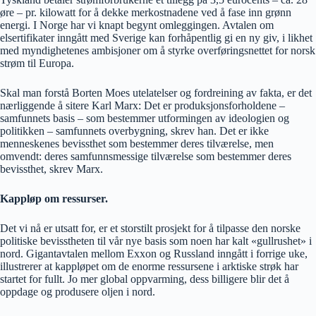
øre – pr. kilowatt for å dekke merkostnadene ved å fase inn grønn
energi. I Norge har vi knapt begynt omleggingen. Avtalen om
elsertifikater inngått med Sverige kan forhåpentlig gi en ny giv, i likhet
med myndighetenes ambisjoner om å styrke overføringsnettet for norsk
strøm til Europa.
Skal man forstå Borten Moes utelatelser og fordreining av fakta, er det
nærliggende å sitere Karl Marx: Det er produksjonsforholdene –
samfunnets basis – som bestemmer utformingen av ideologien og
politikken – samfunnets overbygning, skrev han. Det er ikke
menneskenes bevissthet som bestemmer deres tilværelse, men
omvendt: deres samfunnsmessige tilværelse som bestemmer deres
bevissthet, skrev Marx.
Kappløp om ressurser.
Det vi nå er utsatt for, er et storstilt prosjekt for å tilpasse den norske
politiske bevisstheten til vår nye basis som noen har kalt «gullrushet» i
nord. Gigantavtalen mellom Exxon og Russland inngått i forrige uke,
illustrerer at kappløpet om de enorme ressursene i arktiske strøk har
startet for fullt. Jo mer global oppvarming, dess billigere blir det å
oppdage og produsere oljen i nord.