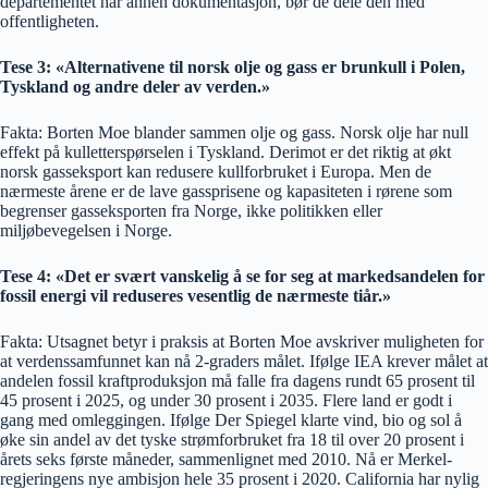
departementet har annen dokumentasjon, bør de dele den med
offentligheten.
Tese 3: «Alternativene til norsk olje og gass er brunkull i Polen,
Tyskland og andre deler av verden.»
Fakta: Borten Moe blander sammen olje og gass. Norsk olje har null
effekt på kulletterspørselen i Tyskland. Derimot er det riktig at økt
norsk gasseksport kan redusere kullforbruket i Europa. Men de
nærmeste årene er de lave gassprisene og kapasiteten i rørene som
begrenser gasseksporten fra Norge, ikke politikken eller
miljøbevegelsen i Norge.
Tese 4: «Det er svært vanskelig å se for seg at markedsandelen for
fossil energi vil reduseres vesentlig de nærmeste tiår.»
Fakta: Utsagnet betyr i praksis at Borten Moe avskriver muligheten for
at verdenssamfunnet kan nå 2-graders målet. Ifølge IEA krever målet at
andelen fossil kraftproduksjon må falle fra dagens rundt 65 prosent til
45 prosent i 2025, og under 30 prosent i 2035. Flere land er godt i
gang med omleggingen. Ifølge Der Spiegel klarte vind, bio og sol å
øke sin andel av det tyske strømforbruket fra 18 til over 20 prosent i
årets seks første måneder, sammenlignet med 2010. Nå er Merkel-
regjeringens nye ambisjon hele 35 prosent i 2020. California har nylig