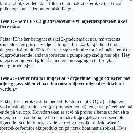
klimapolitikk er det ikke. Tilliten til demokratiet er ikke tjent med
politikere som seiler under falskt flagg.
Tese 1: «Selv i FNs 2-gradersscenarie vil oljeetterspørselen øke i
flere tiår.»
Fakta: IEAs har beregnet at skal 2-gradersmålet nås, må verdens
samlede etterspørsel av olje nå toppen før 2020, og falle til under
dagens nivå rundt 2035. Et av de største hindre for å nå målet, er at de
oljeproduserende landene fortsetter å pumpe opp stadig mer olje. Høy
oljepris er nødvendig for å stimulere omleggingen til fornybar
energiproduksjon.
Tese 2: «Det er bra for miljøet at Norge finner og produserer mer
olje og gass, siden vi har den mest miljøvennlige oljesokkelen i
verden.»
Fakta: Tesen er ikke dokumentert. Faktum er at CO{-2}-utslippene
ved norsk oljeproduksjon (pr. produsert enhet) lenge var på vei ned, nå
er de på vei opp. Hovedårsaken er at vi nå prøver å hente ut den siste
oljen, mens man tidligere lot de mindre tilgjengelige ressursene bli
liggende. Sett fra klimaets side, er trolig mer olje fra Midtøsten å
foretrekke fremfor økt produksjon på norsk kontinentalsokkel. Hvis