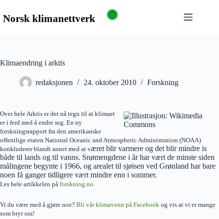
Klimaendring i arktis
redaksjonen
24. oktober 2010
Forskning
Over hele Arktis er det nå tegn til at klimaet
er i ferd med å endre seg. En ny
forskningsrapport fra den amerikanske
offentlige etaten National Oceanic and Atmospheric Administration (NOAA)
æret blir varmere og det blir mindre is
konkluderer blandt annet med at v
både til lands og til vanns. Snømengdene i år har vært de minste siden
målingene begynte i 1966, og arealet til sjøisen ved Grønland har bare
noen få ganger tidligere vært mindre enn i sommer.
Les hele artikkelen på
forskning.no
Vi du være med å gjøre noe?
Bli vår klimavenn på Facebook
og vis at vi er mange
som bryr oss!