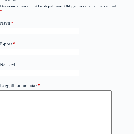
Din e-postadresse vil ikke bli publisert.
Obligatoriske felt er merket med
*
Navn
*
E-post
*
Nettsted
Legg til kommentar
*