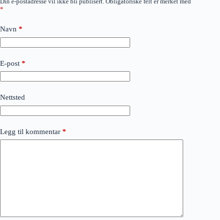
Din e-postadresse vil ikke bli publisert.
Obligatoriske felt er merket med
*
Navn
*
E-post
*
Nettsted
Legg til kommentar
*