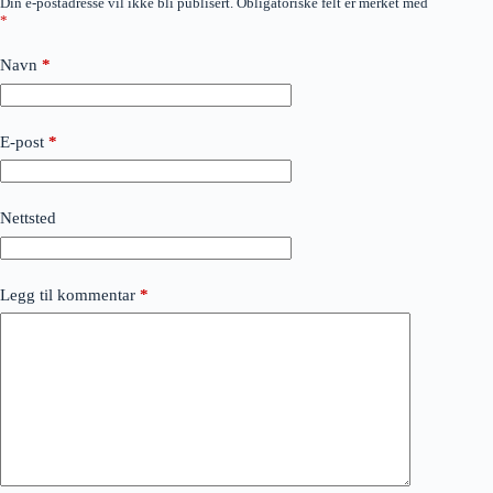
Din e-postadresse vil ikke bli publisert.
Obligatoriske felt er merket med
*
Navn
*
E-post
*
Nettsted
Legg til kommentar
*