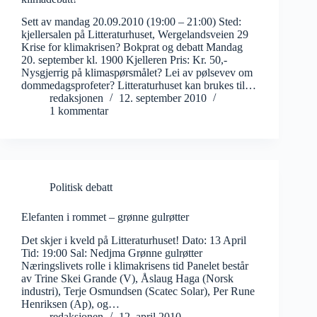
Sett av mandag 20.09.2010 (19:00 – 21:00) Sted:
kjellersalen på Litteraturhuset, Wergelandsveien 29
Krise for klimakrisen? Bokprat og debatt Mandag
20. september kl. 1900 Kjelleren Pris: Kr. 50,-
Nysgjerrig på klimaspørsmålet? Lei av pølsevev om
dommedagsprofeter? Litteraturhuset kan brukes til…
redaksjonen
12. september 2010
1 kommentar
Politisk debatt
Elefanten i rommet – grønne gulrøtter
Det skjer i kveld på Litteraturhuset! Dato: 13 April
Tid: 19:00 Sal: Nedjma Grønne gulrøtter
Næringslivets rolle i klimakrisens tid Panelet består
av Trine Skei Grande (V), Åslaug Haga (Norsk
industri), Terje Osmundsen (Scatec Solar), Per Rune
Henriksen (Ap), og…
redaksjonen
12. april 2010