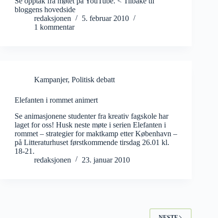
Se opptak fra møtet på YouTube. < Tilbake til
bloggens hovedside
redaksjonen
5. februar 2010
1 kommentar
Kampanjer
,
Politisk debatt
Elefanten i rommet animert
Se animasjonene studenter fra kreativ fagskole har
laget for oss! Husk neste møte i serien Elefanten i
rommet – strategier for maktkamp etter København –
på Litteraturhuset førstkommende tirsdag 26.01 kl.
18-21.
redaksjonen
23. januar 2010
NESTE