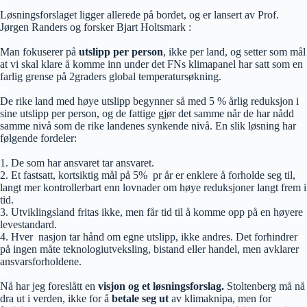
m
Løsningsforslaget ligger allerede på bordet, og er lansert av Prof.
Jørgen Randers og forsker Bjart Holtsmark :
m
Man fokuserer på
utslipp per person
, ikke per land, og setter som mål
at vi skal klare å komme inn under det FNs klimapanel har satt som en
farlig grense på 2graders global temperatursøkning.
m
De rike land med høye utslipp begynner så med 5 % årlig reduksjon i
sine utslipp per person, og de fattige gjør det samme når de har nådd
samme nivå som de rike landenes synkende nivå. En slik løsning har
følgende fordeler:
m
1. De som har ansvaret tar ansvaret.
2. Et fastsatt, kortsiktig mål på 5% pr år er enklere å forholde seg til,
langt mer kontrollerbart enn lovnader om høye reduksjoner langt frem i
tid.
3. Utviklingsland fritas ikke, men får tid til å komme opp på en høyere
levestandard.
4. Hver nasjon tar hånd om egne utslipp, ikke andres. Det forhindrer
på ingen måte teknologiutveksling, bistand eller handel, men avklarer
ansvarsforholdene.
m
Nå har jeg foreslått en
visjon og et løsningsforslag.
Stoltenberg må nå
dra ut i verden, ikke for å
betale seg ut
av klimaknipa, men for