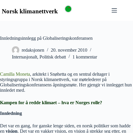
Innledningsinnlegg på Globaliseringskonferansen
redaksjonen
20. november 2010
Internasjonalt
,
Politisk debatt
1 kommentar
Camilla Moneta
, arkitekt i Snøhetta og en sentral deltager i
styringsgruppa i Norsk klimanettverk, var møtelederer på
Globaliseringskonferansens åpningsmøte. Her gjengir vi innlegget hun
innledet med.
Kampen for å redde klimaet – hva er Norges rolle?
Innledning
Det var en gang, for ganske lenge siden, en norsk politiker som hadde
en
visjon
. Det var en vakker visjon, en visjon å strekke seg etter, en