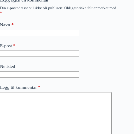
Din e-postadresse vil ikke bli publisert.
Obligatoriske felt er merket med
*
Navn
*
E-post
*
Nettsted
Legg til kommentar
*