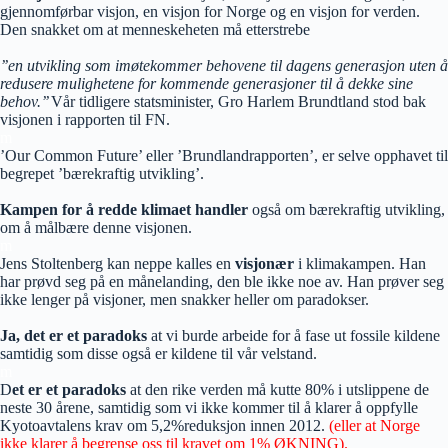
gjennomførbar visjon, en visjon for Norge og en visjon for verden.
Den snakket om at menneskeheten må etterstrebe
’’en utvikling som imøtekommer behovene til dagens generasjon uten å
redusere mulighetene for kommende generasjoner til å dekke sine
behov.’’
Vår tidligere statsminister, Gro Harlem Brundtland stod bak
visjonen i rapporten til FN.
m
’Our Common Future’ eller ’Brundlandrapporten’, er selve opphavet til
begrepet ’bærekraftig utvikling’.
Kampen for å redde klimaet handler
også om bærekraftig utvikling,
om å målbære denne visjonen.
m
Jens Stoltenberg kan neppe kalles en
visjonær
i klimakampen. Han
har prøvd seg på en månelanding, den ble ikke noe av. Han prøver seg
ikke lenger på visjoner, men snakker heller om paradokser.
Ja, det er et
paradoks
at vi burde arbeide for å fase ut fossile kildene
samtidig som disse også er kildene til vår velstand.
m
D
et er et paradoks
at den rike verden må kutte 80% i utslippene de
neste 30 årene, samtidig som vi ikke kommer til å klarer å oppfylle
Kyotoavtalens krav om 5,2%reduksjon innen 2012.
(eller at Norge
ikke klarer å begrense oss til kravet om 1% ØKNING).