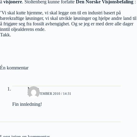
å
visjonere
. Stoltenberg kunne forfatte
Den Norske Visjonsbefaling
:
m
’Vi skal kutte hjemme, vi skal legge om til en industri basert på
bærekraftige løsninger, vi skal utvikle løsninger og hjelpe andre land til
å frigjøre seg fra fossilt avhengighet. Og se jeg er med dere alle dager
inntil oljealderens ende.
Takk.
Én kommentar
Marie
21. NOVEMBER 2010 / 14:31
Fin innledning!
Legg igjen en kommentar