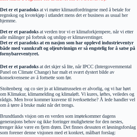
Det er et paradoks
at vi møter klimautfordringene med å betale for
regnskog og kvotekjøp i utlandet mens det er business as usual her
hjemme.
Det er et paradoks
at verden tror vi er klimaforkjempere, når vi etter
alle målinger på forbruk og utslipp er klimaverstinger.
Det er et paradoks at en nasjon som har opplevd industrieventyr
både med vannkraft og oljeutvinnign er så engstelig for å satse på
fornybareventyret.
Det er et paradoks
at det skjer så lite, når IPCC (Intergovernmental
Panel on Climate Change) har malt et svært dystert bilde av
konsekvensene av å fortsette som før.
m
Stoltenberg og co sier jo at klimatrusselen er alvorlig, og vi har hørt
om Klimakur, klimamelding og klimaløft. Vi kures, løftes, veiledes og
rådgis. Men hvor kommer kravene til iverksettelse? Å lede handler vel
om å tørre å bruke makt når det trengs.
m
Brundtlands visjon om en verden som imøtekommer dagens
generasjons behov og ikke forringer mulighetene for den nestes,
trenger ikke være en fjern drøm. Det finnes dessuten et løsningsforslag
som forener denne visjonen med et konkret, målbart forslag: