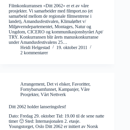
Filmkonkurransen «Ditt 2062» er et av våre
prosjekter. Vi samarbeider med filmport.no (et
samarbeid mellom de regionale filmsentrene i
landet), Amandusfestivalen, Klimaløftet v/
Miljøverndepartementet, Montages, Natur og
Ungdom, CICERO og kommunikasjonsbyrået Apt/
TRY. Konkurransen blir årets manuskonkurranse
under Amandusfestivalens 25…
Heidi Helgestad
19. oktober 2011
2 kommentarer
Arrangement
,
Det vi elsker
,
Favoritter
,
Fornybarsamfunnet
,
Kampanjer
,
Våre
Prosjekter
,
Vårt Nettverk
Ditt 2062 holder lanseringsfest!
Dato: Fredag 29. oktober Tid: 19.00 til de sene natte
timer 🙂 Sted: Internasjonalen 2. etasje.
Youngstorget, Oslo Ditt 2062 er initiert av Norsk