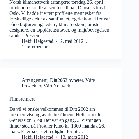
Norsk klimanettverk arrangerte torsdag 26. april
rundebordskonferansen for klima i Dansens hus i
Oslo. Vi hadde invitert profilerte mennesker fra
forskjellige deler av samfunnet, og de kom. Her var
både fagforeningsledere, klimaforskere, artister,
designere, en toppidrettsutøver, og miljøbevegelsen
samlet. Pressen…
Heidi Helgestad
2. mai 2012
1 kommentar
Arrangement
,
Ditt2062 nyheter
,
Våre
Prosjekter
,
Vårt Nettverk
Filmpremiere
Da vil vi ønske velkommen til Ditt 2062 sin
premierevisning av de tre filmene Helt normalt,
Generasjon Y og Det var en gang… Visningen
finner sted på Frogner Kino kl. 1800 mandag 26.
mars. Etterpå er det mulighet for litt…
Heidi Helgestad
13. mars 2012