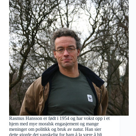
Rasmus Hansson er født i 1954 og har vokst opp i et
hjem med mye moralsk engasjement og mange
meninger om politikk og bruk av natur. Han sier
dette gjorde det vanskelig for ham å la være å bli