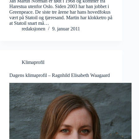
Jan Martin Norman er født i 1968 og kommer fra
Harestua utenfor Oslo. Siden 2003 har han jobbet i
Greenpeace. De siste tre årene har hans hovedfokus
vært på Statoil og tjæresand. Martin har klokketro på
at Statoil snart må…
redaksjonen
9. januar 2011
Klimaprofil
Dagens klimaprofil – Ragnhild Elisabeth Waagaard